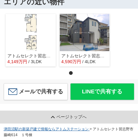
エリアの近い物件
アトムセレクト習志野市袖ケ浦6丁目中古戸建て
アトムセレクト習志野市東習志野3丁目176番A号棟
4,149
万
円
/ 3LDK
4,590
万
円
/ 4LDK
メールで共有する
LINEで共有する
ページトップへ
津田沼駅の新築戸建て情報ならアトムステーション
>
アトムセレクト習志野市
藤崎614 １号棟