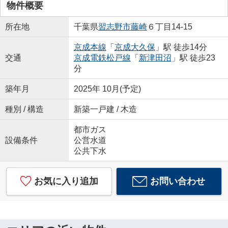
物件概要
所在地
千葉県
習志野市
藤崎
６丁目14-15
京成本線
「
京成大久保
」駅 徒歩14分
交通
京成電鉄松戸線
「
新津田沼
」駅 徒歩23
分
築年月
2025年 10月(予定)
種別 / 構造
新築一戸建 / 木造
都市ガス
設備条件
公営水道
公共下水
お気に入り追加
お問い合わせ