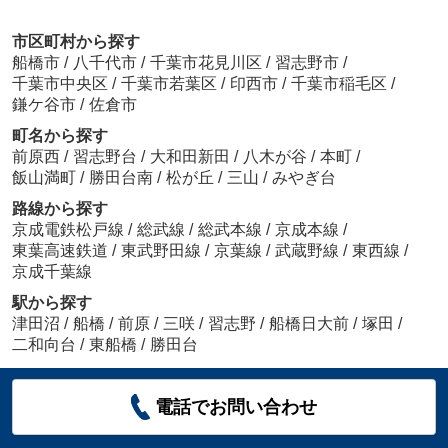
市区町村から探す
船橋市
/
八千代市
/
千葉市花見川区
/
習志野市
/
千葉市中央区
/
千葉市若葉区
/
印西市
/
千葉市稲毛区
/
鎌ケ谷市
/
佐倉市
町名から探す
前原西
/
習志野台
/
大和田新田
/
八木が谷
/
本町
/
飯山満町
/
勝田台南
/
松が丘
/
三山
/
みやぎ台
路線から探す
京成電鉄松戸線
/
総武線
/
総武本線
/
京成本線
/
東葉高速鉄道
/
東武野田線
/
京葉線
/
武蔵野線
/
東西線
/
京成千葉線
駅から探す
津田沼
/
船橋
/
前原
/
三咲
/
習志野
/
船橋日大前
/
塚田
/
二和向台
/
東船橋
/
勝田台
電話でお問い合わせ