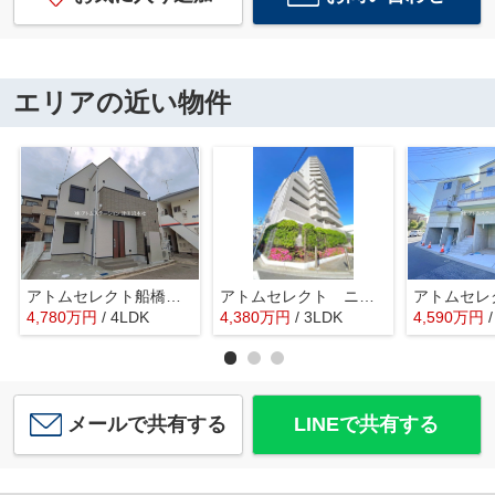
エリアの近い物件
アトムセレクト船橋市駿河台２丁目
アトムセレクト ニューイーストタワー船橋本町 3階
4,780
万
円
/ 4LDK
4,380
万
円
/ 3LDK
4,590
万
円
メールで共有する
LINEで共有する