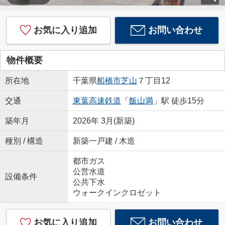
お気に入り追加
お問い合わせ
物件概要
所在地
千葉県
船橋市
芝山
７丁目12
交通
東葉高速鉄道
「
飯山満
」駅 徒歩15分
築年月
2026年 3月(新築)
種別 / 構造
新築一戸建 / 木造
都市ガス
公営水道
設備条件
公共下水
ウォークインクロゼット
お気に入り追加
お問い合わせ