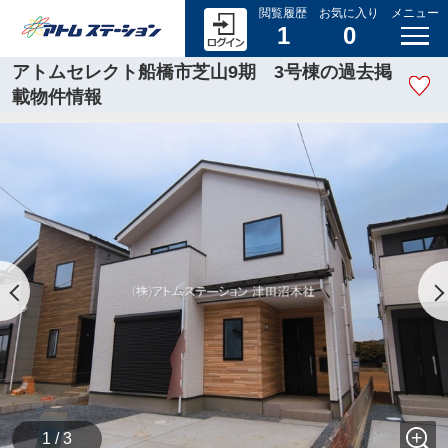
閲覧履歴
お気に入り
メニュー
1
0
アトムセレクト船橋市芝山9期 3号棟の過去掲
載物件情報
1 / 3