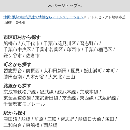
ページトップへ
津田沼駅の新築戸建て情報ならアトムステーション
>
アトムセレクト船橋市芝
山9期 3号棟
市区町村から探す
船橋市
/
八千代市
/
千葉市花見川区
/
習志野市
/
千葉市中央区
/
千葉市若葉区
/
印西市
/
千葉市稲毛区
/
鎌ケ谷市
/
佐倉市
町名から探す
習志野台
/
前原西
/
大和田新田
/
夏見
/
飯山満町
/
本町
/
勝田台南
/
八木が谷
/
大穴北
/
三山
路線から探す
京成電鉄松戸線
/
総武線
/
総武本線
/
京成本線
/
東葉高速鉄道
/
東武野田線
/
京葉線
/
東西線
/
武蔵野線
/
千葉都市モノレール
駅から探す
津田沼
/
船橋
/
前原
/
三咲
/
習志野
/
船橋日大前
/
塚田
/
二和向台
/
東船橋
/
西船橋