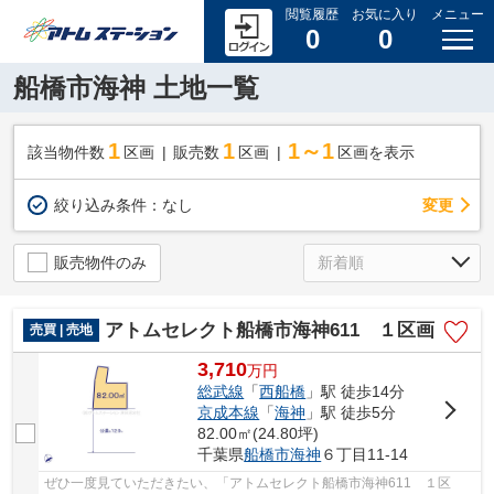
閲覧履歴
お気に入り
メニュー
0
0
船橋市海神 土地一覧
1
1
1～1
該当物件数
区画
販売数
区画
区画を表示
変更
絞り込み条件：
なし
販売物件のみ
アトムセレクト船橋市海神611 １区画
売買 | 売地
3,710
万
円
総武線
「
西船橋
」駅 徒歩14分
京成本線
「
海神
」駅 徒歩5分
82.00㎡(24.80坪)
千葉県
船橋市
海神
６丁目11-14
ぜひ一度見ていただきたい、「アトムセレクト船橋市海神611 １区