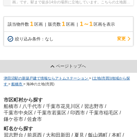
画」です。駅まで徒歩14分の場所に立地しています。こちらの土地面積
は82㎡です。売地をお探しの方にぴったりの土地が...
1
1
1～1
該当物件数
区画
販売数
区画
区画を表示
変更
絞り込み条件：
なし
ページトップへ
津田沼駅の新築戸建て情報ならアトムステーション
>
(土地(売買))地域から探
す
>
船橋市
>
海神の土地(売買)
市区町村から探す
船橋市
/
八千代市
/
千葉市花見川区
/
習志野市
/
千葉市中央区
/
千葉市若葉区
/
印西市
/
千葉市稲毛区
/
鎌ケ谷市
/
佐倉市
町名から探す
習志野台
/
前原西
/
大和田新田
/
夏見
/
飯山満町
/
本町
/