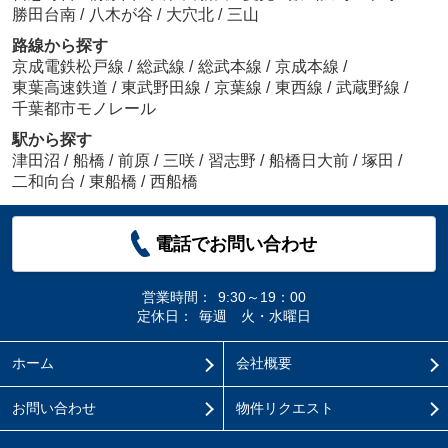
勝田台南
/
八木が谷
/
大穴北
/
三山
路線から探す
京成電鉄松戸線
/
総武線
/
総武本線
/
京成本線
/
東葉高速鉄道
/
東武野田線
/
京葉線
/
東西線
/
武蔵野線
/
千葉都市モノレール
駅から探す
津田沼
/
船橋
/
前原
/
三咲
/
習志野
/
船橋日大前
/
塚田
/
二和向台
/
東船橋
/
西船橋
電話でお問い合わせ
営業時間：
9:30～19：00
定休日：
毎週 火・水曜日
ホーム
会社概要
お問い合わせ
物件リクエスト