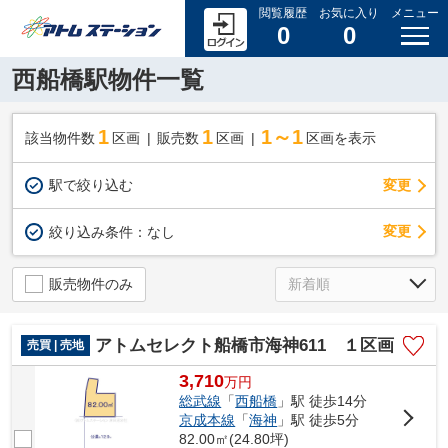
閲覧履歴
お気に入り
メニュー
0
0
西船橋駅物件一覧
1
1
1～1
該当物件数
区画
販売数
区画
区画を表示
駅で絞り込む
変更
変更
絞り込み条件：
なし
販売物件のみ
アトムセレクト船橋市海神611 １区画
売買 | 売地
3,710
万
円
総武線
「
西船橋
」駅 徒歩14分
京成本線
「
海神
」駅 徒歩5分
82.00㎡(24.80坪)