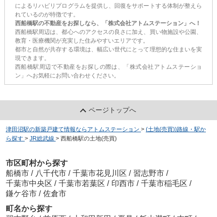
によるリハビリプログラムを提供し、回復をサポートする体制が整えら
れているのが特徴です。
西船橋駅の不動産をお探しなら、「株式会社アトムステーション」へ！
西船橋駅周辺は、都心へのアクセスの良さに加え、買い物施設や公園、
教育・医療機関が充実した住みやすいエリアです。
都市と自然が共存する環境は、幅広い世代にとって理想的な住まいを実
現できます。
西船橋駅周辺で不動産をお探しの際は、「株式会社アトムステーショ
ン」へお気軽にお問い合わせください。
ページトップへ
津田沼駅の新築戸建て情報ならアトムステーション
>
(土地(売買))路線・駅か
ら探す
>
JR総武線
>
西船橋駅の土地(売買)
市区町村から探す
船橋市
/
八千代市
/
千葉市花見川区
/
習志野市
/
千葉市中央区
/
千葉市若葉区
/
印西市
/
千葉市稲毛区
/
鎌ケ谷市
/
佐倉市
町名から探す