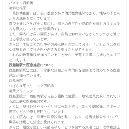
パステル西船橋
葛飾幼稚園
「葛飾幼稚園」は、長い歴史を持つ幼児教育機関であり、地域の子ども
たちの成長を支えています。
遊びを通じた学びを大切にし、園児の自主性や協調性を育むカリキュラ
ムを導入しているのが特徴的です。
また、園内には広い園庭があり、自然と触れ合いながらのびのびと過ご
せる環境が整っています。
さらに、季節ごとの行事や課外活動も充実しており、子どもたちは多彩
な体験を通じて社会性や創造力を養うことができます。
これらの教育施設が揃っていることから、子育て世帯にも適したエリア
といえます。
西船橋駅の医療施設について
西船橋駅周辺には、日常的な診察から専門的な治療まで対応できる医療
施設が揃っています。
西船医院
つばさ在宅クリニック西船橋
葛葉クリニック
西船医院は、西船橋駅から徒歩圏内に位置し、地域住民に親しまれてい
る総合的な医療機関です。
とくに、整形外科やリハビリ科に強みを持ち、骨折や関節痛、スポーツ
障害などの治療を専門としています。
そして院内には、最新の医療設備が整っており、超音波検査やリハビリ
機器を活用した治療が受けられます。
さらに、通院が難しい高齢者やリハビリを要する患者には、理学療法士