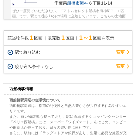
千葉県
船橋市
海神
６丁目11-14
ぜひ一度見ていただきたい、「アトムセレクト船橋市海神611 １区
画」です。駅まで徒歩14分の場所に立地しています。こちらの土地面積
は82㎡です。売地をお探しの方にぴったりの土地が...
1
1
1～1
該当物件数
区画
販売数
区画
区画を表示
駅で絞り込む
変更
変更
絞り込み条件：
なし
西船橋駅情報
西船橋駅周辺の住環境について
西船橋駅周辺は、都市の利便性と自然の豊かさが共存する住みやすいエ
リアです。
また、買い物環境も整っており、駅に直結するショッピングセンター
「ペリエ西船橋」には、スーパー「ワイズマート」をはじめ、コンビニ
や飲食店が揃っており、日々の買い物に便利です。
さらに、駅前にはドラッグストアや銀行があり、生活に必要な施設が充