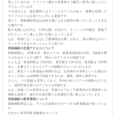
実しているため、ファミリー層から単身者まで幅広い世代に適したエリ
アとなっています。
そのほかにも、徒歩圏内にはフィットネスジムがあり、健康を意識した
ライフスタイルを送りたい方にも最適です。
加えて、西船橋駅周辺は自然を感じられる環境が整っていることも大き
な魅力です。
駅の北側には広大な「行田公園」が広がり、ランニングや散歩、家族で
のピクニックに適した憩いの場となっています。
なお、南側には「ふなばし三番瀬海浜公園」があり、海を眺めながらリ
ラックスできるスポットとして人気です。
西船橋駅の交通アクセスについて
西船橋駅は、JR東日本、東京メトロ、東葉高速鉄道の3社、5路線が乗
り入れるターミナル駅で、都心へのアクセスが抜群です。
たとえば、秋葉原駅まで約29分、東京駅まで約31分、新宿駅まで約46
分と、主要なビジネスエリアへの移動がスムーズに行えます。
また、東京メトロ東西線を利用すれば、日本橋や大手町といった都心の
オフィス街へも短時間で到着できるため、通勤・通学に便利です。
さらに、バス路線も充実しており、市内の各エリアへの移動だけでな
く、成田空港方面へのアクセスも可能です。
なお、高速バスを利用すれば、空港だけでなく千葉県内の主要都市への
移動も容易で、旅行や出張の際にも利便性の高い駅となっています。
西船橋駅の教育環境について
西船橋駅周辺には、子どもの成長をサポートする教育施設が揃っていま
す。
わせがく高等学校 西船橋キャンパス