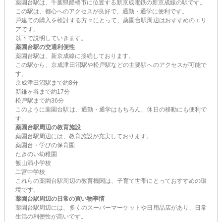
薬園台駅は、千葉県船橋市に位置する新京成電鉄の
新京成線
の駅です。
この駅は、都心へのアクセスが良好で、通勤・通学に便利です。
戸建ての購入を検討する方々にとって、薬園台駅周辺はおすすめのエリ
アです。
以下で説明していきます。
薬園台駅の交通利便性
薬園台駅は、
新京成線
に接続しております。
この駅から、京成津田沼駅や松戸駅などの主要駅へのアクセスが可能で
す。
京成津田沼駅まで約8分
新鎌ヶ谷まで約17分
松戸駅まで約36分
このように薬園台駅は、通勤・通学はもちろん、休日の移動にも便利で
す。
薬園台駅周辺の教育施設
薬園台駅周辺には、教育施設が充実しております。
薬園台・学びの保育園
たきのい幼稚園
飯山満小学校
二宮中学校
これらの薬園台駅周辺の教育機関は、子育て世帯にとっておすすめの環
境です。
薬園台駅周辺の日常の買い物事情
薬園台駅周辺には、多くのスーパーマーケットや日用品店があり、日常
生活の利便性が高いです。