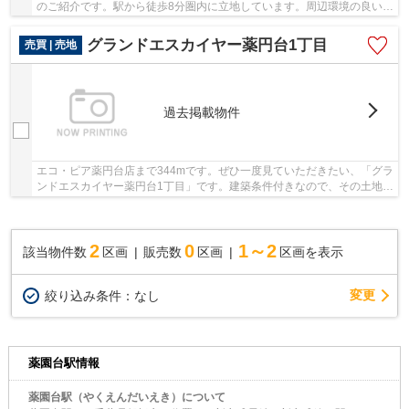
のご紹介です。駅から徒歩8分圏内に立地しています。周辺環境の良い売
地ですので、土地購入をご検討の方におすす...
グランドエスカイヤー薬円台1丁目
売買 | 売地
過去掲載物件
エコ・ピア薬円台店まで344mです。ぜひ一度見ていただきたい、「グラ
ンドエスカイヤー薬円台1丁目」です。建築条件付きなので、その土地に
どんな住宅を建てられるのかイメージしやすい...
2
0
1～2
該当物件数
区画
販売数
区画
区画を表示
変更
絞り込み条件：
なし
薬園台駅情報
薬園台駅（やくえんだいえき）について