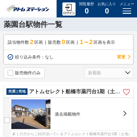
閲覧履歴
お気に入り
メニュー
0
0
薬園台駅物件一覧
2
0
1～2
該当物件数
区画
販売数
区画
区画を表示
変更
絞り込み条件：
なし
販売物件のみ
アトムセレクト船橋市薬円台1期（土地）
売買 | 売地
過去掲載物件
多くの方からご好評頂いているアトムセレクト船橋市薬円台1期（土地）