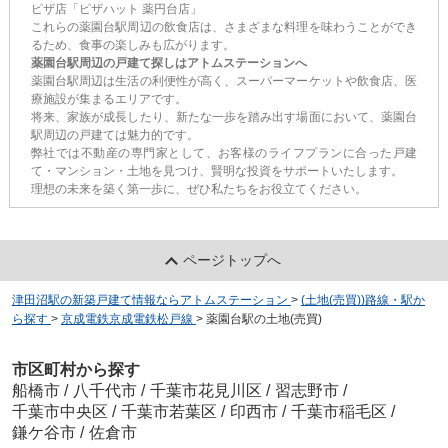
ピザ店「ピザハット 薬円台店」
これらの薬園台駅周辺の飲食店は、さまざまな料理を味わうことができ
るため、食事の楽しみも広がります。
薬園台駅周辺の戸建て探しはアトムステーションへ
薬園台駅周辺は生活の利便性が高く、スーパーマーケットや飲食店、医
療施設が集まるエリアです。
将来、家族が成長したり、新たな一歩を踏み出す場面において、薬園台
駅周辺の戸建ては魅力的です。
弊社では不動産の専門家として、お客様のライフプランに合った戸建
て・マンション・土地を見つけ、賢明な投資をサポートいたします。
理想の未来を築く第一歩に、ぜひ私たちをお役立てください。
ページトップへ
津田沼駅の新築戸建て情報ならアトムステーション
>
(土地(売買))路線・駅か
ら探す
>
京成電鉄京成電鉄松戸線
>
薬園台駅の土地(売買)
市区町村から探す
船橋市
/
八千代市
/
千葉市花見川区
/
習志野市
/
千葉市中央区
/
千葉市若葉区
/
印西市
/
千葉市稲毛区
/
鎌ケ谷市
/
佐倉市