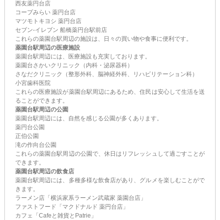
西友薬円台店
コープみらい 薬円台店
マツモトキヨシ 薬円台店
セブン-イレブン 船橋薬円台駅前店
これらの薬園台駅周辺の施設は、日々の買い物や食事に便利です。
薬園台駅周辺の医療施設
薬園台駅周辺には、医療施設も充実しております。
薬園台さかいクリニック（内科・泌尿器科）
さなだクリニック（整形外科、脳神経外科、リハビリテーション科）
小宮歯科医院
これらの医療施設が薬園台駅周辺にあるため、住民は安心して生活を送
ることができます。
薬園台駅周辺の公園
薬園台駅周辺には、自然を感じる公園が多くあります。
薬円台公園
正伯公園
滝の作向台公園
これらの薬園台駅周辺の公園で、休日はリフレッシュして過ごすことが
できます。
薬園台駅周辺の飲食店
薬園台駅周辺には、多種多様な飲食店があり、グルメを楽しむことがで
きます。
ラーメン店「横浜家系ラーメン武蔵家 薬園台店」
ファストフード「マクドナルド 薬円台店」
カフェ「Cafeと雑貨とPatrie」