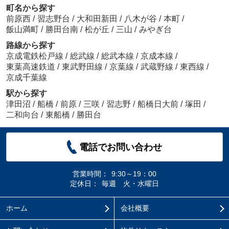
町名から探す
前原西
/
習志野台
/
大和田新田
/
八木が谷
/
本町
/
飯山満町
/
勝田台南
/
松が丘
/
三山
/
みやぎ台
路線から探す
京成電鉄松戸線
/
総武線
/
総武本線
/
京成本線
/
東葉高速鉄道
/
東武野田線
/
京葉線
/
武蔵野線
/
東西線
/
京成千葉線
駅から探す
津田沼
/
船橋
/
前原
/
三咲
/
習志野
/
船橋日大前
/
塚田
/
二和向台
/
東船橋
/
勝田台
電話でお問い合わせ
営業時間：
9:30～19：00
定休日：
毎週 火・水曜日
ホーム
会社概要