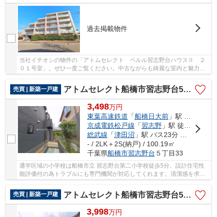
過去掲載物件
当社イチオシの物件の「アトムセレクト ペルル習志野台ハウスⅡ ２
０１号室」。ぜひ一度ご覧ください。中古ながらも綺麗な室内と魅力的
な住環境のマンションです。 アトムステーショ...
アトムセレクト船橋市習志野台5丁目 3号棟
売買 | 新築一戸建
3,498
万
円
東葉高速鉄道
「
船橋日大前
」駅 徒歩18分
京成電鉄松戸線
「
習志野
」駅 徒歩18分
総武線
「
津田沼
」駅 バス23分 「千葉日大一高」 停歩2分
- / 2LK＋2S(納戸) / 100.19㎡
千葉県
船橋市
習志野台
５丁目33
通学区域の小学校は船橋市立 習志野台第二小学校徒歩5分。設計住宅性
能評価付の為トラブルにも専門機関が対応してくれます。清潔感を求め
る方に一押ししたい全居室フローリングです。...
アトムセレクト船橋市習志野台5丁目 2号棟
売買 | 新築一戸建
3,998
万
円