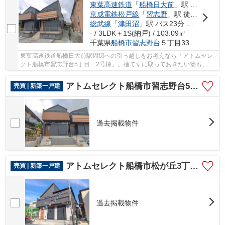
東葉高速鉄道
「
船橋日大前
」駅 徒歩18分
京成電鉄松戸線
「
習志野
」駅 徒歩18分
総武線
「
津田沼
」駅 バス23分 「千葉日大一高」 停歩2分
- / 3LDK＋1S(納戸) / 103.09㎡
千葉県
船橋市
習志野台
５丁目33
東葉高速鉄道船橋日大前駅周辺への引っ越しをお考えなら「アトムセレ
クト船橋市習志野台5丁目 2号棟」。捨てずに取っておきたい物も、大
容量の納戸なら収納しておけます。2駅利用でき...
アトムセレクト船橋市習志野台5丁目 1号棟
売買 | 新築一戸建
過去掲載物件
アトムセレクト船橋市松が丘3丁目 1号棟
売買 | 新築一戸建
過去掲載物件