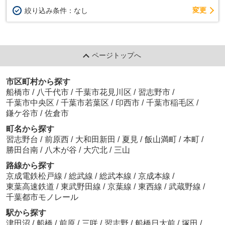
変更
絞り込み条件：
なし
ページトップへ
市区町村から探す
船橋市
/
八千代市
/
千葉市花見川区
/
習志野市
/
千葉市中央区
/
千葉市若葉区
/
印西市
/
千葉市稲毛区
/
鎌ケ谷市
/
佐倉市
町名から探す
習志野台
/
前原西
/
大和田新田
/
夏見
/
飯山満町
/
本町
/
勝田台南
/
八木が谷
/
大穴北
/
三山
路線から探す
京成電鉄松戸線
/
総武線
/
総武本線
/
京成本線
/
東葉高速鉄道
/
東武野田線
/
京葉線
/
東西線
/
武蔵野線
/
千葉都市モノレール
駅から探す
津田沼
/
船橋
/
前原
/
三咲
/
習志野
/
船橋日大前
/
塚田
/