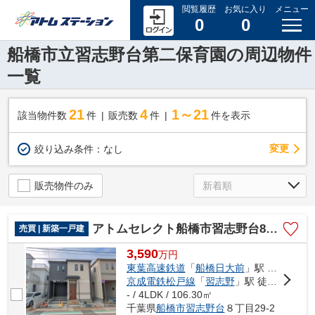
閲覧履歴
お気に入り
メニュー
0
0
船橋市立習志野台第二保育園の周辺物件
一覧
21
4
1～21
該当物件数
件
販売数
件
件を表示
変更
絞り込み条件：
なし
販売物件のみ
アトムセレクト船橋市習志野台8丁目1905番C号棟
売買 | 新築一戸建
3,590
万
円
東葉高速鉄道
「
船橋日大前
」駅 徒歩18分
京成電鉄松戸線
「
習志野
」駅 徒歩22分
- / 4LDK / 106.30㎡
千葉県
船橋市
習志野台
８丁目29-2