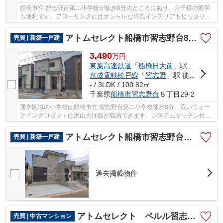
船橋市立 習志野台第二小学校が徒歩8分のところにあり、お子様の通学
も便利です。フローリングにはオシャレな洋風インテリアもピッタリで
す。 アトムステーションは、東葉高速鉄道船...
アトムセレクト船橋市習志野台8丁目1905番B号棟
売買 | 新築一戸建
3,490
万
円
東葉高速鉄道
「
船橋日大前
」駅 徒歩18分
京成電鉄松戸線
「
習志野
」駅 徒歩22分
- / 3LDK / 100.82㎡
千葉県
船橋市
習志野台
８丁目29-2
通学区域の小学校は船橋市立 習志野台第二小学校徒歩8分。広いウォー
クインクロゼットは沢山の洋服が収納できます。システムキッチン付き
の物件です。ビルトガレージは駐車スペースだ...
アトムセレクト船橋市習志野台１９期２号棟
売買 | 新築一戸建
過去掲載物件
アトムセレクト ペルル習志野台ハウスⅡ ２階
売買 | 中古マンション