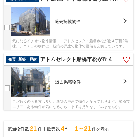
過去掲載物件
気になるイチオシ物件情報：「アトムセレクト船橋市松が丘４丁目2号
棟」。コチラの物件は、新築の戸建て物件で設備も充実しています。船
橋市より東葉高速鉄道船橋日大前周辺の物件情報...
アトムセレクト船橋市松が丘４丁目１号棟
売買 | 新築一戸建
過去掲載物件
こだわりのある方も多い、新築の戸建て物件となっております。船橋市
エリアにある物件が気になるなら、まずは見学をしてみませんか。
info@atom-station.co.jpで内覧のご予約を受け付け...
21
4
1～21
該当物件数
件
販売数
件
件を表示