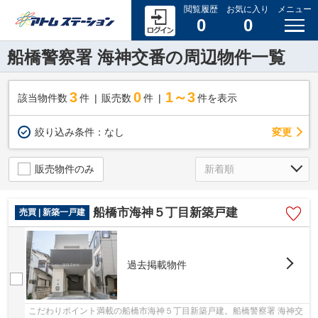
閲覧履歴
お気に入り
メニュー
0
0
船橋警察署 海神交番の周辺物件一覧
3
0
1～3
該当物件数
件
販売数
件
件を表示
変更
絞り込み条件：
なし
販売物件のみ
船橋市海神５丁目新築戸建
売買 | 新築一戸建
過去掲載物件
こだわりポイント満載の船橋市海神５丁目新築戸建。船橋警察署 海神交