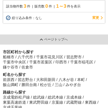
3
0
1～3
該当物件数
件
販売数
件
件を表示
変更
絞り込み条件：
なし
ページトップへ
市区町村から探す
船橋市
/
八千代市
/
千葉市花見川区
/
習志野市
/
千葉市中央区
/
千葉市若葉区
/
印西市
/
千葉市稲毛区
/
鎌ケ谷市
/
佐倉市
町名から探す
前原西
/
習志野台
/
大和田新田
/
八木が谷
/
本町
/
飯山満町
/
勝田台南
/
松が丘
/
三山
/
みやぎ台
路線から探す
京成電鉄松戸線
/
総武線
/
総武本線
/
京成本線
/
東葉高速鉄道
/
東武野田線
/
京葉線
/
武蔵野線
/
東西線
/
京成千葉線