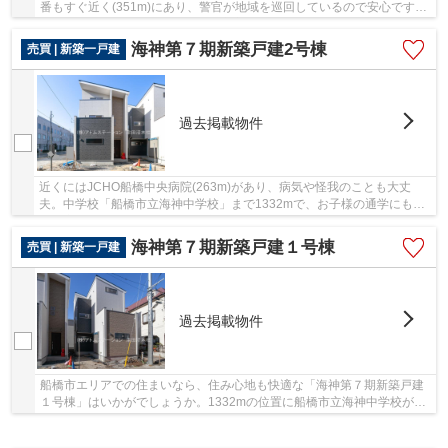
番もすぐ近く(351m)にあり、警官が地域を巡回しているので安心です。
ファミリー向けのポイント。船橋市立海神中学...
海神第７期新築戸建2号棟
売買 | 新築一戸建
過去掲載物件
近くにはJCHO船橋中央病院(263m)があり、病気や怪我のことも大丈
夫。中学校「船橋市立海神中学校」まで1332mで、お子様の通学にも便
利な立地。住み替えなら憧れの新築物件にしてみませ...
海神第７期新築戸建１号棟
売買 | 新築一戸建
過去掲載物件
船橋市エリアでの住まいなら、住み心地も快適な「海神第７期新築戸建
１号棟」はいかがでしょうか。1332mの位置に船橋市立海神中学校があ
るのでお子様の通学にも便利です。駅まで徒歩13...