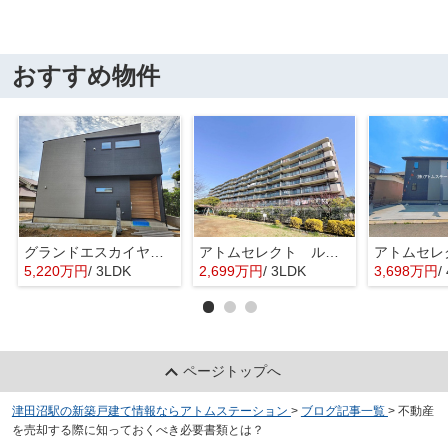
おすすめ物件
グランドエスカイヤー二宮１丁目 ３号地
アトムセレクト ルネ幕張 1階
5,220万円
/ 3LDK
2,699万円
/ 3LDK
3,698万円
/
ページトップへ
津田沼駅の新築戸建て情報ならアトムステーション
>
ブログ記事一覧
>
不動産
を売却する際に知っておくべき必要書類とは？