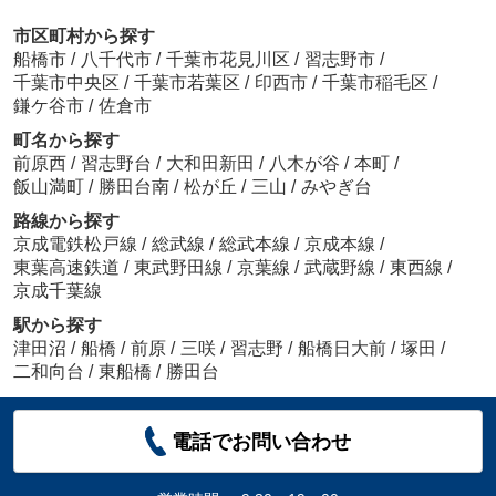
市区町村から探す
船橋市
/
八千代市
/
千葉市花見川区
/
習志野市
/
千葉市中央区
/
千葉市若葉区
/
印西市
/
千葉市稲毛区
/
鎌ケ谷市
/
佐倉市
町名から探す
前原西
/
習志野台
/
大和田新田
/
八木が谷
/
本町
/
飯山満町
/
勝田台南
/
松が丘
/
三山
/
みやぎ台
路線から探す
京成電鉄松戸線
/
総武線
/
総武本線
/
京成本線
/
東葉高速鉄道
/
東武野田線
/
京葉線
/
武蔵野線
/
東西線
/
京成千葉線
駅から探す
津田沼
/
船橋
/
前原
/
三咲
/
習志野
/
船橋日大前
/
塚田
/
二和向台
/
東船橋
/
勝田台
電話でお問い合わせ