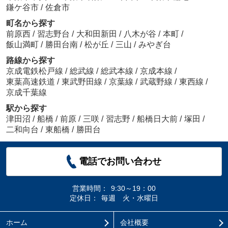
鎌ケ谷市
/
佐倉市
町名から探す
前原西
/
習志野台
/
大和田新田
/
八木が谷
/
本町
/
飯山満町
/
勝田台南
/
松が丘
/
三山
/
みやぎ台
路線から探す
京成電鉄松戸線
/
総武線
/
総武本線
/
京成本線
/
東葉高速鉄道
/
東武野田線
/
京葉線
/
武蔵野線
/
東西線
/
京成千葉線
駅から探す
津田沼
/
船橋
/
前原
/
三咲
/
習志野
/
船橋日大前
/
塚田
/
二和向台
/
東船橋
/
勝田台
電話でお問い合わせ
営業時間：
9:30～19：00
定休日：
毎週 火・水曜日
ホーム
会社概要