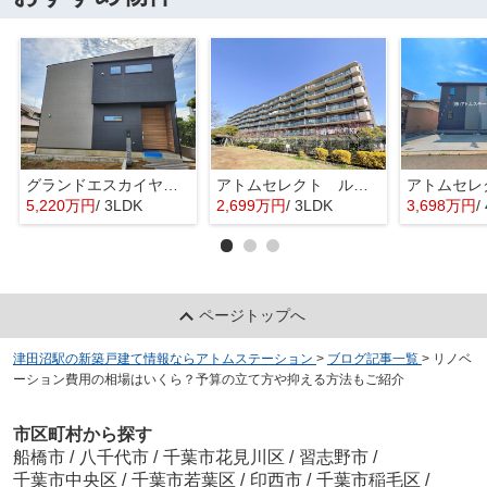
グランドエスカイヤー二宮１丁目 ３号地
アトムセレクト ルネ幕張 1階
5,220万円
/ 3LDK
2,699万円
/ 3LDK
3,698万円
/
ページトップへ
津田沼駅の新築戸建て情報ならアトムステーション
>
ブログ記事一覧
>
リノベ
ーション費用の相場はいくら？予算の立て方や抑える方法もご紹介
市区町村から探す
船橋市
/
八千代市
/
千葉市花見川区
/
習志野市
/
千葉市中央区
/
千葉市若葉区
/
印西市
/
千葉市稲毛区
/