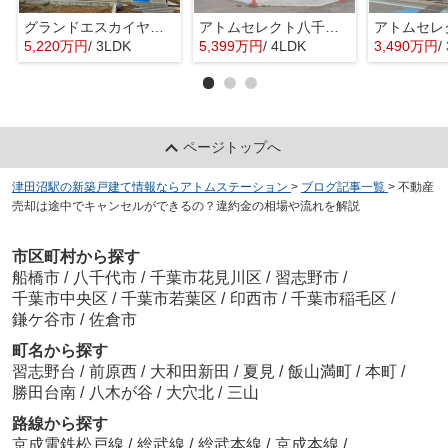
グランドエスカイヤー二宮１丁目 ３号地
アトムセレクト八千代市大和田新田２期１号棟
5,220万円
/ 3LDK
5,399万円
/ 4LDK
3,490万円
/
ページトップへ
津田沼駅の新築戸建て情報ならアトムステーション
>
ブログ記事一覧
>
不動産
売却は途中でキャンセルができるの？違約金の相場や流れを解説
市区町村から探す
船橋市
/
八千代市
/
千葉市花見川区
/
習志野市
/
千葉市中央区
/
千葉市若葉区
/
印西市
/
千葉市稲毛区
/
鎌ケ谷市
/
佐倉市
町名から探す
習志野台
/
前原西
/
大和田新田
/
夏見
/
飯山満町
/
本町
/
勝田台南
/
八木が谷
/
大穴北
/
三山
路線から探す
京成電鉄松戸線
/
総武線
/
総武本線
/
京成本線
/