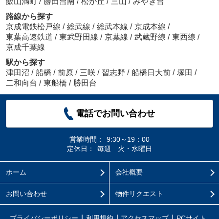
飯山満町
/
勝田台南
/
松が丘
/
三山
/
みやぎ台
路線から探す
京成電鉄松戸線
/
総武線
/
総武本線
/
京成本線
/
東葉高速鉄道
/
東武野田線
/
京葉線
/
武蔵野線
/
東西線
/
京成千葉線
駅から探す
津田沼
/
船橋
/
前原
/
三咲
/
習志野
/
船橋日大前
/
塚田
/
二和向台
/
東船橋
/
勝田台
電話でお問い合わせ
営業時間：
9:30～19：00
定休日：
毎週 火・水曜日
ホーム
会社概要
お問い合わせ
物件リクエスト
プライバシーポリシー
利用規約
アクセスマップ
PCサイト