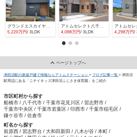
グランドエスカイヤー二宮１丁目 ３号地
アトムセレクト八千代市勝田台南５期1号棟
5,220万円
/ 3LDK
4,098万円
/ 3LDK
4,298万円
/
ページトップへ
津田沼駅の新築戸建て情報ならアトムステーション
>
ブログ記事一覧
>
津田沼
駅周辺にある「ニチイキッズ津田沼ふじさき保育園」をご紹介
市区町村から探す
船橋市
/
八千代市
/
千葉市花見川区
/
習志野市
/
千葉市中央区
/
千葉市若葉区
/
印西市
/
千葉市稲毛区
/
鎌ケ谷市
/
佐倉市
町名から探す
前原西
/
習志野台
/
大和田新田
/
八木が谷
/
本町
/