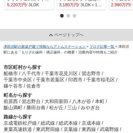
5,220万円
/ 3LDK
3,180万円
/ 3LDK＋1S(納戸)
2,980万円
/ 
ページトップへ
津田沼駅の新築戸建て情報ならアトムステーション
>
ブログ記事一覧
>
津田沼
駅にある「もりざわ歯科・矯正歯科」の概要！治療内容や特徴もご紹介
市区町村から探す
船橋市
/
八千代市
/
千葉市花見川区
/
習志野市
/
千葉市中央区
/
千葉市若葉区
/
印西市
/
千葉市稲毛区
/
鎌ケ谷市
/
佐倉市
町名から探す
前原西
/
習志野台
/
大和田新田
/
八木が谷
/
本町
/
飯山満町
/
勝田台南
/
松が丘
/
三山
/
みやぎ台
路線から探す
京成電鉄松戸線
/
総武線
/
総武本線
/
京成本線
/
東葉高速鉄道
/
東武野田線
/
京葉線
/
東西線
/
武蔵野線
/