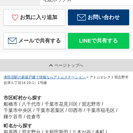
お気に入り追加
お問い合わせ
メールで共有する
LINEで共有する
ページトップへ
津田沼駅の新築戸建て情報ならアトムステーション
>
アトムセレクト習志野市
谷津５丁目14-10-1）1号棟
市区町村から探す
船橋市
/
八千代市
/
千葉市花見川区
/
習志野市
/
千葉市中央区
/
千葉市若葉区
/
印西市
/
千葉市稲毛区
/
鎌ケ谷市
/
佐倉市
町名から探す
前原西
/
習志野台
/
大和田新田
/
八木が谷
/
本町
/