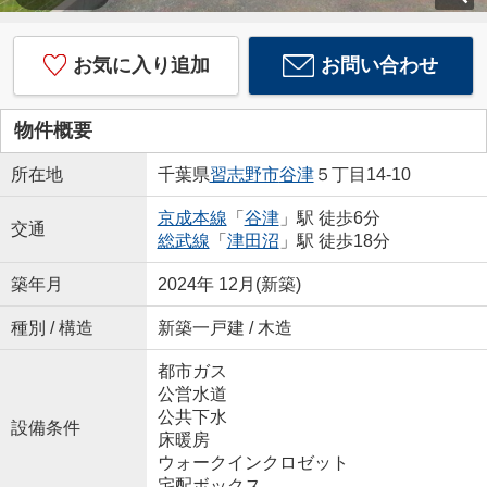
お気に入り追加
お問い合わせ
物件概要
所在地
千葉県
習志野市
谷津
５丁目14-10
京成本線
「
谷津
」駅 徒歩6分
交通
総武線
「
津田沼
」駅 徒歩18分
築年月
2024年 12月(新築)
種別 / 構造
新築一戸建 / 木造
都市ガス
公営水道
公共下水
設備条件
床暖房
ウォークインクロゼット
宅配ボックス