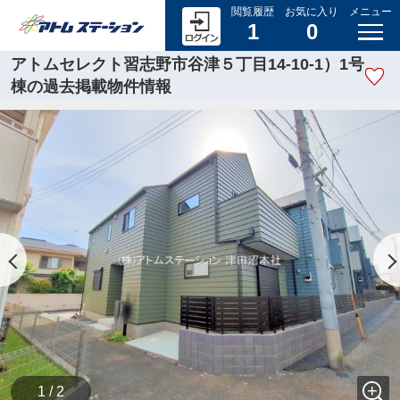
閲覧履歴
お気に入り
メニュー
1
0
アトムセレクト習志野市谷津５丁目14-10-1）1号
棟の過去掲載物件情報
1 / 2