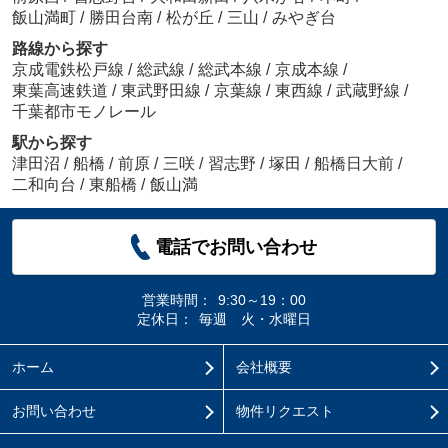
飯山満町
/
勝田台南
/
松が丘
/
三山
/
みやぎ台
路線から探す
京成電鉄松戸線
/
総武線
/
総武本線
/
京成本線
/
東葉高速鉄道
/
東武野田線
/
京葉線
/
東西線
/
武蔵野線
/
千葉都市モノレール
駅から探す
津田沼
/
船橋
/
前原
/
三咲
/
習志野
/
塚田
/
船橋日大前
/
二和向台
/
東船橋
/
飯山満
電話でお問い合わせ
営業時間：
9:30～19：00
定休日：
毎週 火・水曜日
ホーム
会社概要
お問い合わせ
物件リクエスト