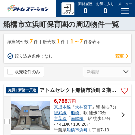
閲覧履歴
お気に入り
メニュー
0
0
船橋市立浜町保育園の周辺物件一覧
7
1
1～7
該当物件数
件
販売数
件
件を表示
変更
絞り込み条件：
なし
販売物件のみ
アトムセレクト船橋市浜町２期１号棟
売買 | 新築一戸建
6,788
万
円
京成本線
「
大神宮下
」駅 徒歩7分
総武線
「
船橋
」駅 徒歩20分
京葉線
「
南船橋
」駅 徒歩17分
- / 4LDK / 130.20㎡
千葉県
船橋市
浜町
１丁目7-13