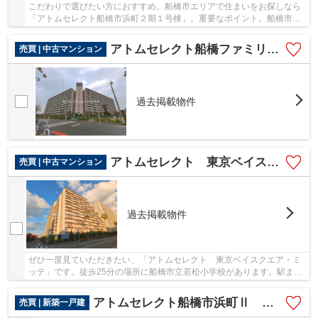
こだわりで選びたい方におすすめ。船橋市エリアで住まいをお探しなら
「アトムセレクト船橋市浜町２期１号棟」。重要なポイント。船橋市立
浜町保育園まで徒歩5分なので、お子様のことも...
アトムセレクト船橋ファミリータウン１号棟 1207号室
売買 | 中古マンション
過去掲載物件
アトムセレクト 東京ベイスクエア・ミッテ
売買 | 中古マンション
過去掲載物件
ぜひ一度見ていただきたい、「アトムセレクト 東京ベイスクエア・ミ
ッテ」です。徒歩25分の場所に船橋市立若松小学校があります。駅まで
は徒歩12分でアクセス可能です。御身体の不自...
アトムセレクト船橋市浜町Ⅱ １号棟
売買 | 新築一戸建