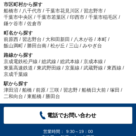
市区町村から探す
船橋市
/
八千代市
/
千葉市花見川区
/
習志野市
/
千葉市中央区
/
千葉市若葉区
/
印西市
/
千葉市稲毛区
/
鎌ケ谷市
/
佐倉市
町名から探す
前原西
/
習志野台
/
大和田新田
/
八木が谷
/
本町
/
飯山満町
/
勝田台南
/
松が丘
/
三山
/
みやぎ台
路線から探す
京成電鉄松戸線
/
総武線
/
総武本線
/
京成本線
/
東葉高速鉄道
/
東武野田線
/
京葉線
/
武蔵野線
/
東西線
/
京成千葉線
駅から探す
津田沼
/
船橋
/
前原
/
三咲
/
習志野
/
船橋日大前
/
塚田
/
二和向台
/
東船橋
/
勝田台
電話でお問い合わせ
営業時間：
9:30～19：00