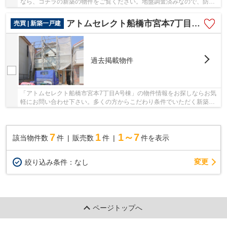
なら、コチラの新築の物件をご覧ください。地盤調査済みなので、防災
面での安心感が増します。 アトムステーショ...
アトムセレクト船橋市宮本7丁目A号棟
売買 | 新築一戸建
過去掲載物件
「アトムセレクト船橋市宮本7丁目A号棟」の物件情報をお探しならお気
軽にお問い合わせ下さい。多くの方からこだわり条件でいただく新築戸
建ての物件です。駅まで徒歩6分の物件です。京...
7
1
1～7
該当物件数
件
販売数
件
件を表示
変更
絞り込み条件：
なし
ページトップへ