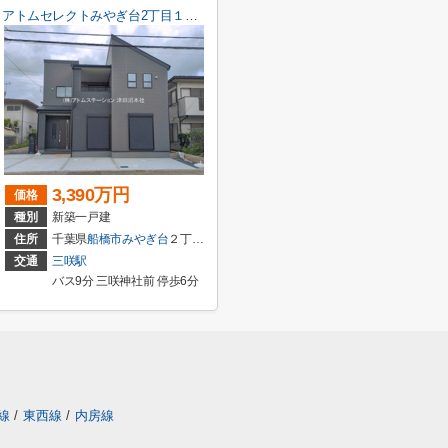
アトムセレクトみやぎ台2丁目１号棟
3,390万円
価格
種別
新築一戸建
住所
千葉県
船橋市
みやぎ台
２丁目8-22
交通
三咲駅
バス9分 三咲神社前 停歩6分
線
/
東西線
/
内房線