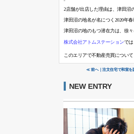
2店舗が出店した理由は、津田沼
津田沼の地名が名につく2020
津田沼の地のもつ潜在力は、徐々
株式会社アトムステーション
では
このエリアで不動産売買について
≪ 前へ｜注文住宅で和室を
NEW ENTRY