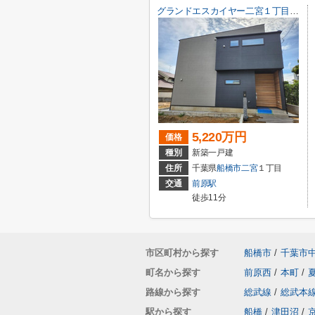
グランドエスカイヤー二宮１丁目 ３号地
5,220万円
価格
種別
新築一戸建
住所
千葉県
船橋市
二宮
１丁目
交通
前原駅
徒歩11分
市区町村から探す
船橋市
/
千葉市
町名から探す
前原西
/
本町
/
路線から探す
総武線
/
総武本
駅から探す
船橋
/
津田沼
/