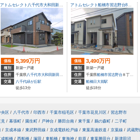
アトムセレクト八千代市大和田新田２期１号棟
アトムセレクト船橋市習志野台8丁目1905番B号棟
5,399万円
3,490万円
価格
価格
種別
新築一戸建
種別
新築一戸建
住所
千葉県
八千代市
大和田新田
922-51
住所
千葉県
船橋市
習志野台
８丁目29-2
交通
八千代緑が丘駅
交通
船橋日大前駅
徒歩13分
徒歩18分
中央区
/
八千代市
/
印西市
/
千葉市稲毛区
/
千葉市花見川区
/
習志野市
夏見
/
幕張町
/
園生町
/
戸神台
/
勝田台南
/
東千葉
/
鵜の森町
/
二子町
線
/
京成本線
/
東武野田線
/
京成電鉄松戸線
/
東葉高速鉄道
/
京葉線
/
武蔵野
京成船橋
/
西船橋
/
塚田
/
東船橋
/
東海神
/
前原
/
東葉勝田台
/
新津田沼