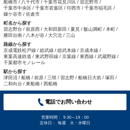
船橋市
/
八千代市
/
千葉市花見川区
/
習志野市
/
千葉市中央区
/
千葉市若葉区
/
印西市
/
千葉市稲毛区
/
鎌ケ谷市
/
佐倉市
町名から探す
習志野台
/
前原西
/
大和田新田
/
夏見
/
飯山満町
/
本町
/
勝田台南
/
八木が谷
/
大穴北
/
三山
路線から探す
京成電鉄松戸線
/
総武線
/
総武本線
/
京成本線
/
東葉高速鉄道
/
東武野田線
/
京葉線
/
東西線
/
武蔵野線
/
千葉都市モノレール
駅から探す
津田沼
/
船橋
/
前原
/
三咲
/
習志野
/
船橋日大前
/
塚田
/
二和向台
/
東船橋
/
西船橋
電話でお問い合わせ
営業時間：
9:30～19：00
定休日：
毎週 火・水曜日