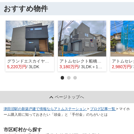
おすすめ物件
グランドエスカイヤー二宮１丁目 ３号地
アトムセレクト船橋市八木が谷109 2棟 1号棟
5,220万円
/ 3LDK
3,180万円
/ 3LDK＋1S(納戸)
2,980万円
/ 
ページトップへ
津田沼駅の新築戸建て情報ならアトムステーション
>
ブログ記事一覧
>
マイホ
ーム購入前に知っておきたい「頭金」と「手付金」のちがいとは
市区町村から探す