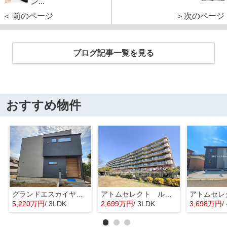
ン...
＜ 前のページ
＞次のページ
ブログ記事一覧を見る
おすすめ物件
グランドエスカイヤー二宮１丁目 ３号地
アトムセレクト ルネ幕張 1階
5,220万円
/ 3LDK
2,699万円
/ 3LDK
3,698万円
/