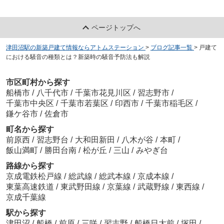
ページトップへ
津田沼駅の新築戸建て情報ならアトムステーション
>
ブログ記事一覧
>
戸建て
における騒音の種類とは？新築時の騒音予防法も解説
市区町村から探す
船橋市
/
八千代市
/
千葉市花見川区
/
習志野市
/
千葉市中央区
/
千葉市若葉区
/
印西市
/
千葉市稲毛区
/
鎌ケ谷市
/
佐倉市
町名から探す
前原西
/
習志野台
/
大和田新田
/
八木が谷
/
本町
/
飯山満町
/
勝田台南
/
松が丘
/
三山
/
みやぎ台
路線から探す
京成電鉄松戸線
/
総武線
/
総武本線
/
京成本線
/
東葉高速鉄道
/
東武野田線
/
京葉線
/
武蔵野線
/
東西線
/
京成千葉線
駅から探す
津田沼
/
船橋
/
前原
/
三咲
/
習志野
/
船橋日大前
/
塚田
/