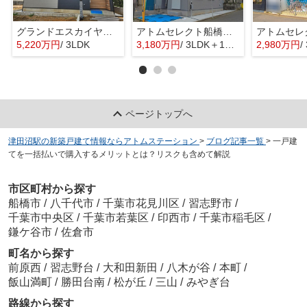
グランドエスカイヤー二宮１丁目 ３号地
アトムセレクト船橋市八木が谷109 2棟 1号棟
5,220万円
/ 3LDK
3,180万円
/ 3LDK＋1S(納戸)
2,980万円
/ 
ページトップへ
津田沼駅の新築戸建て情報ならアトムステーション
>
ブログ記事一覧
>
一戸建
てを一括払いで購入するメリットとは？リスクも含めて解説
市区町村から探す
船橋市
/
八千代市
/
千葉市花見川区
/
習志野市
/
千葉市中央区
/
千葉市若葉区
/
印西市
/
千葉市稲毛区
/
鎌ケ谷市
/
佐倉市
町名から探す
前原西
/
習志野台
/
大和田新田
/
八木が谷
/
本町
/
飯山満町
/
勝田台南
/
松が丘
/
三山
/
みやぎ台
路線から探す