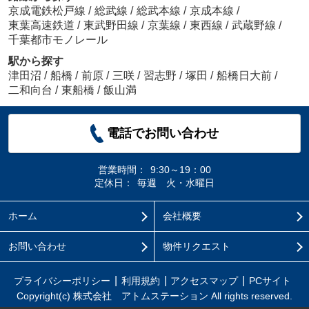
京成電鉄松戸線
/
総武線
/
総武本線
/
京成本線
/
東葉高速鉄道
/
東武野田線
/
京葉線
/
東西線
/
武蔵野線
/
千葉都市モノレール
駅から探す
津田沼
/
船橋
/
前原
/
三咲
/
習志野
/
塚田
/
船橋日大前
/
二和向台
/
東船橋
/
飯山満
電話でお問い合わせ
営業時間：
9:30～19：00
定休日：
毎週 火・水曜日
ホーム
会社概要
お問い合わせ
物件リクエスト
プライバシーポリシー
利用規約
アクセスマップ
PCサイト
Copyright(c) 株式会社 アトムステーション All rights reserved.