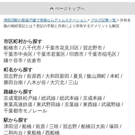
ページトップへ
津田沼駅の新築戸建て情報ならアトムステーション
>
ブログ記事一覧
>
共有名
義の相続登記とは？登記の手順と共有により所有するデメリットも解説
市区町村から探す
船橋市
/
八千代市
/
千葉市花見川区
/
習志野市
/
千葉市中央区
/
千葉市若葉区
/
印西市
/
千葉市稲毛区
/
鎌ケ谷市
/
佐倉市
町名から探す
習志野台
/
前原西
/
大和田新田
/
夏見
/
飯山満町
/
本町
/
勝田台南
/
八木が谷
/
大穴北
/
三山
路線から探す
京成電鉄松戸線
/
総武線
/
総武本線
/
京成本線
/
東葉高速鉄道
/
東武野田線
/
京葉線
/
東西線
/
武蔵野線
/
千葉都市モノレール
駅から探す
津田沼
/
船橋
/
前原
/
三咲
/
習志野
/
船橋日大前
/
塚田
/
二和向台
/
東船橋
/
西船橋