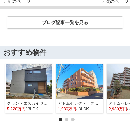
＜ 前のページ
＞次のページ
ブログ記事一覧を見る
おすすめ物件
グランドエスカイヤー二宮１丁目 ３号地
アトムセレクト ダイアパレス勝田台南203号室
5,220万円
/ 3LDK
1,980万円
/ 3LDK
2,980万円
/