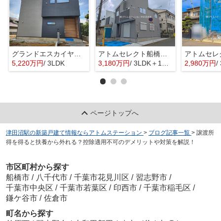
グランドエスカイヤー二宮１丁目 ３号地
アトムセレクト船橋市八木が谷109 2棟 1号棟
5,220万円
/ 3LDK
3,180万円
/ 3LDK＋1S(納戸)
2,980万円
/ 
ページトップへ
津田沼駅の新築戸建て情報ならアトムステーション
>
ブログ記事一覧
>
譲渡所
得を得ると扶養から外れる？控除適用不可のデメリットや対策を解説！
市区町村から探す
船橋市
/
八千代市
/
千葉市花見川区
/
習志野市
/
千葉市中央区
/
千葉市若葉区
/
印西市
/
千葉市稲毛区
/
鎌ケ谷市
/
佐倉市
町名から探す