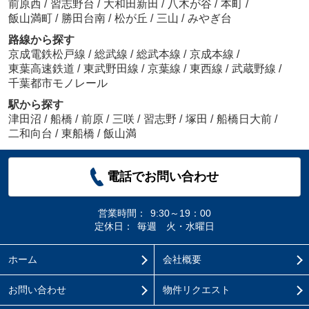
前原西
/
習志野台
/
大和田新田
/
八木が谷
/
本町
/
飯山満町
/
勝田台南
/
松が丘
/
三山
/
みやぎ台
路線から探す
京成電鉄松戸線
/
総武線
/
総武本線
/
京成本線
/
東葉高速鉄道
/
東武野田線
/
京葉線
/
東西線
/
武蔵野線
/
千葉都市モノレール
駅から探す
津田沼
/
船橋
/
前原
/
三咲
/
習志野
/
塚田
/
船橋日大前
/
二和向台
/
東船橋
/
飯山満
電話でお問い合わせ
営業時間：
9:30～19：00
定休日：
毎週 火・水曜日
ホーム
会社概要
お問い合わせ
物件リクエスト