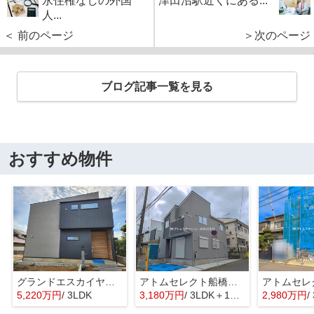
永住権なしの外国
津田沼駅近くにある...
人...
＜ 前のページ
＞次のページ
ブログ記事一覧を見る
おすすめ物件
グランドエスカイヤー二宮１丁目 ３号地
アトムセレクト船橋市八木が谷109 2棟 1号棟
5,220万円
/ 3LDK
3,180万円
/ 3LDK＋1S(納戸)
2,980万円
/ 