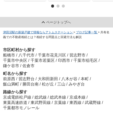
ページトップへ
津田沼駅の新築戸建て情報ならアトムステーション
>
ブログ記事一覧
>
共有名
義での不動産相続とは？相続する問題点と回避方法も解説
市区町村から探す
船橋市
/
八千代市
/
千葉市花見川区
/
習志野市
/
千葉市中央区
/
千葉市若葉区
/
印西市
/
千葉市稲毛区
/
鎌ケ谷市
/
佐倉市
町名から探す
前原西
/
習志野台
/
大和田新田
/
八木が谷
/
本町
/
飯山満町
/
勝田台南
/
松が丘
/
三山
/
みやぎ台
路線から探す
京成電鉄松戸線
/
総武線
/
総武本線
/
京成本線
/
東葉高速鉄道
/
東武野田線
/
京葉線
/
東西線
/
武蔵野線
/
千葉都市モノレール