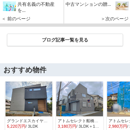
共有名義の不動産
中古マンションの贈...
を...
＜ 前のページ
＞次のページ
ブログ記事一覧を見る
おすすめ物件
グランドエスカイヤー二宮１丁目 ３号地
アトムセレクト船橋市八木が谷109 2棟 1号棟
5,220万円
/ 3LDK
3,180万円
/ 3LDK＋1S(納戸)
2,980万円
/ 