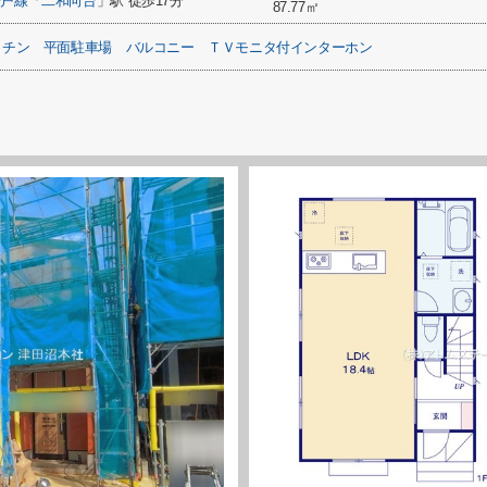
松戸線
「
二和向台
」駅 徒歩17分
87.77㎡
ッチン
平面駐車場
バルコニー
ＴＶモニタ付インターホン