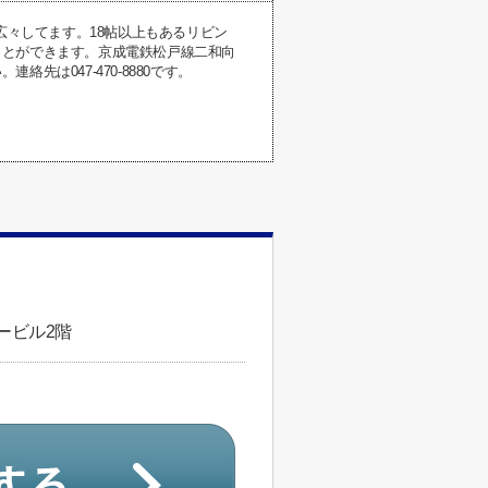
広々してます。18帖以上もあるリビン
ことができます。京成電鉄松戸線二和向
は047-470-8880です。
ービル2階