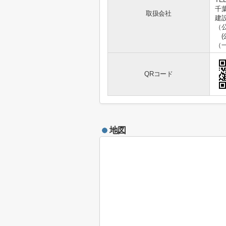
千葉
取扱会社
建設
（
(
（
QRコード
地図