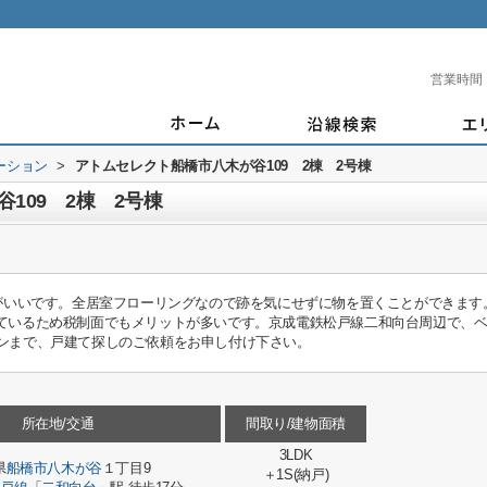
営業時間
ーション
>
アトムセレクト船橋市八木が谷109 2棟 2号棟
109 2棟 2号棟
勝手がいいです。全居室フローリングなので跡を気にせずに物を置くことができま
しているため税制面でもメリットが多いです。京成電鉄松戸線二和向台周辺で、
テーションまで、戸建て探しのご依頼をお申し付け下さい。
所在地/交通
間取り/建物面積
3LDK
県
船橋市
八木が谷
１丁目9
＋1S(納戸)