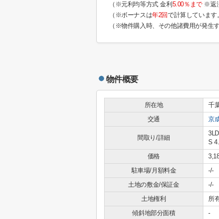
（※元利均等方式 金利
5.00％まで
※返
（※ボーナスは
年2回
で計算しています
（※物件購入時、その他諸費用が発生
物件概要
所在地
千
交通
京
3L
間取り/詳細
S 4
価格
3,
駐車場/月額料金
-/-
土地の敷金/保証金
-/-
土地権利
所
傾斜地部分面積
-