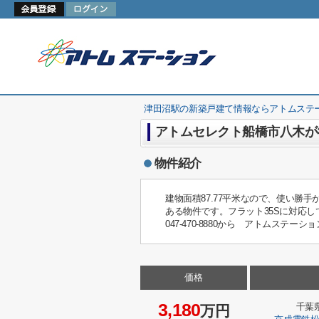
津田沼駅の新築戸建て情報ならアトムステ
アトムセレクト船橋市八木が谷
物件紹介
建物面積87.77平米なので、使い
ある物件です。フラット35Sに対応
047-470-8880から アトムス
価格
3,180
千葉
万円