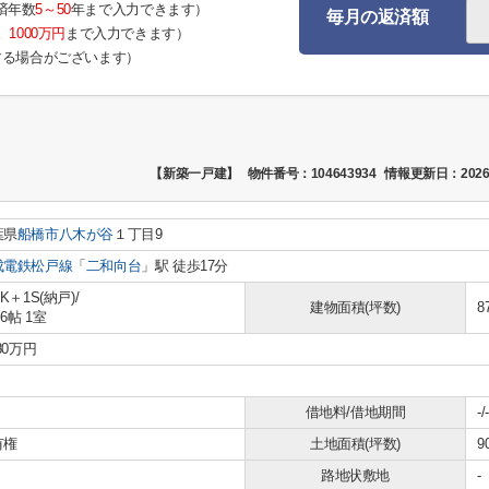
済年数
5～50
年まで入力できます）
毎月の返済額
。
1000万円
まで入力できます）
する場合がございます）
【新築一戸建】
物件番号：104643934
情報更新日：2026
葉県
船橋市
八木が谷
１丁目9
成電鉄松戸線
「
二和向台
」駅 徒歩17分
DK＋1S(納戸)/
建物面積(坪数)
8
.6帖 1室
180万円
借地料/借地期間
-/-
有権
土地面積(坪数)
9
路地状敷地
-