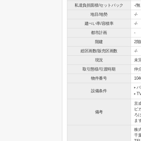
私道負担面積/セットバック
-/無
地目/地勢
-/-
建ぺい率/容積率
-/-
都市計画
-
階建
2階
総区画数/販売区画数
-/-
現況
未
取引態様/引渡時期
仲介
物件番号
104
バ
設備条件
T
京
ピ
備考
ろ
まず
株
千
TEL