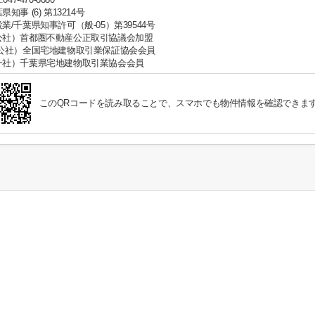
県知事 (6) 第13214号
業/千葉県知事許可（般-05）第39544号
公社）首都圏不動産公正取引協議会加盟
公社）全国宅地建物取引業保証協会会員
一社）千葉県宅地建物取引業協会会員
このQRコードを読み取ることで、スマホでも物件情報を確認できま