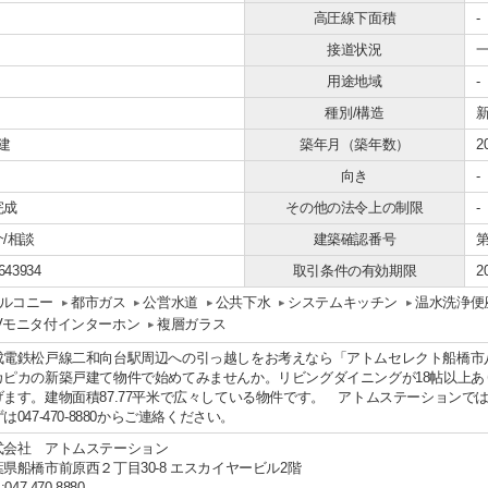
高圧線下面積
-
接道状況
一
用途地域
-
種別/構造
建
築年月（築年数）
2
向き
-
完成
その他の法令上の制限
-
/相談
建築確認番号
第
643934
取引条件の有効期限
2
ルコニー
都市ガス
公営水道
公共下水
システムキッチン
温水洗浄便
Vモニタ付インターホン
複層ガラス
成電鉄松戸線二和向台駅周辺への引っ越しをお考えなら「アトムセレクト船橋市八
カピカの新築戸建て物件で始めてみませんか。リビングダイニングが18帖以上
げます。建物面積87.77平米で広々している物件です。 アトムステーションで
は047-470-8880からご連絡ください。
式会社 アトムステーション
葉県船橋市前原西２丁目30-8 エスカイヤービル2階
:047-470-8880