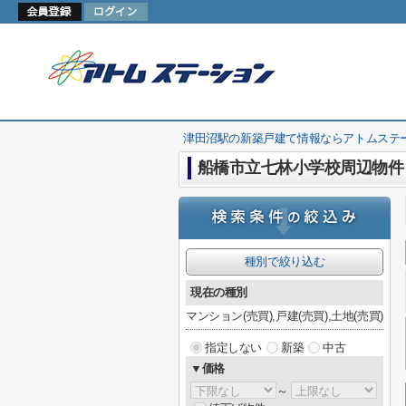
津田沼駅の新築戸建て情報ならアトムステ
船橋市立七林小学校周辺物件
種別で絞り込む
現在の種別
マンション(売買),戸建(売買),土地(売買)
指定しない
新築
中古
▼価格
～