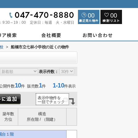
00
00
：
9:30～19：00
定休日：
毎週 火・水曜日
校
>
船橋市立七林小学校の近くの物件
表示件数：
10
1
1-10
公開件数
件 販売数
件
件表示
表示中物件を
一括でチェック
築年数
構造
方位
所在階 / （階建）
園台１階