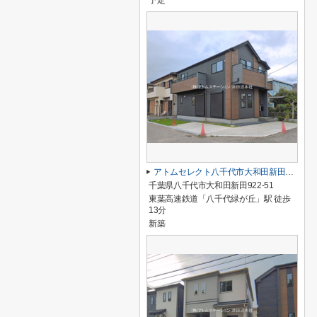
予定
アトムセレクト八千代市大和田新田２期１号棟
千葉県八千代市大和田新田922-51
東葉高速鉄道「八千代緑が丘」駅 徒歩
13分
新築