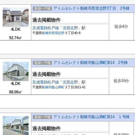
アトムセレクト船橋市西習志野3丁目 2号棟
新築一戸建
過去掲載物件
徒歩4分
京成電鉄松戸線
「
北習志野
」駅
4LDK
千葉県
船橋市
西習志野
３丁目40-8
92.74㎡
アトムセレクト船橋市飯山満町第14 2号棟
新築一戸建
過去掲載物件
徒歩16分
京成電鉄松戸線
「
北習志野
」駅
4LDK
千葉県
船橋市
飯山満町
３丁目1921-41
88.08㎡
アトムセレクト船橋市飯山満町第14 １号棟
新築一戸建
過去掲載物件
徒歩16分