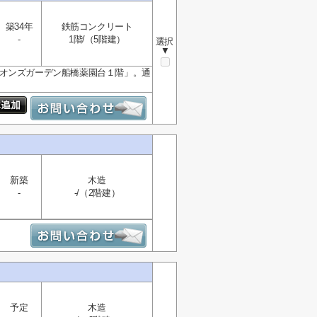
築34年
鉄筋コンクリート
-
1階/（5階建）
選択
▼
イオンズガーデン船橋薬園台１階」。通
新築
木造
-
-/（2階建）
予定
木造