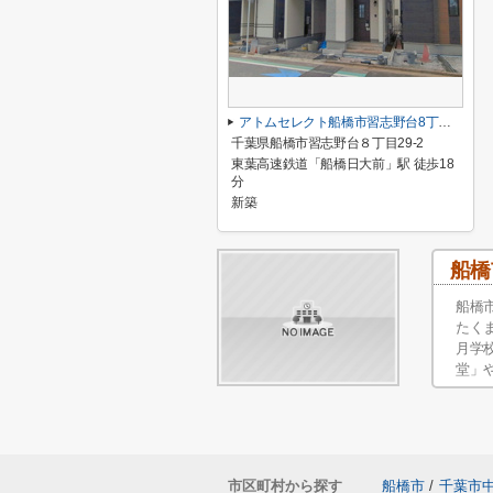
アトムセレクト船橋市習志野台8丁目1905番B号棟
千葉県船橋市習志野台８丁目29-2
東葉高速鉄道「船橋日大前」駅 徒歩18
分
新築
船橋
船橋
たく
月学
堂」
市区町村から探す
船橋市
/
千葉市