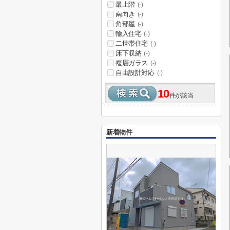
最上階
(-)
南向き
(-)
角部屋
(-)
輸入住宅
(-)
二世帯住宅
(-)
床下収納
(-)
複層ガラス
(-)
自由設計対応
(-)
10
件が該当
新着物件