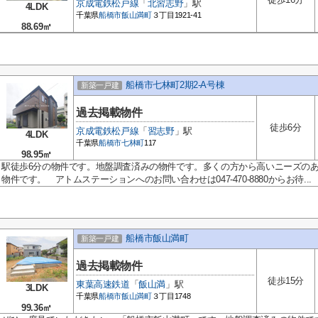
京成電鉄松戸線
「
北習志野
」駅
4LDK
千葉県
船橋市
飯山満町
３丁目1921-41
88.69㎡
船橋市七林町2期2-A号棟
新築一戸建
過去掲載物件
徒歩6分
京成電鉄松戸線
「
習志野
」駅
4LDK
千葉県
船橋市
七林町
117
98.95㎡
駅徒歩6分の物件です。地盤調査済みの物件です。多くの方から高いニーズの
物件です。 アトムステーションへのお問い合わせは047-470-8880からお待...
船橋市飯山満町
新築一戸建
過去掲載物件
徒歩15分
東葉高速鉄道
「
飯山満
」駅
3LDK
千葉県
船橋市
飯山満町
３丁目1748
99.36㎡