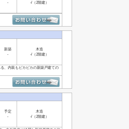
-
-/（2階建）
新築
木造
-
-/（2階建）
ある、内装もピカピカの新築戸建ての
予定
木造
-
-/（2階建）