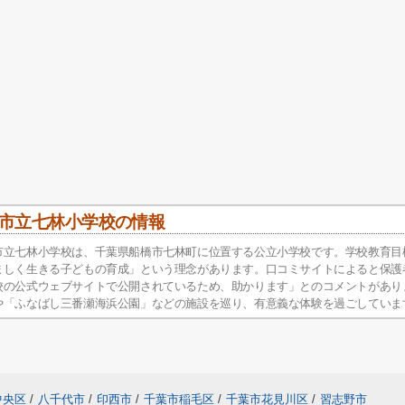
市立七林小学校の情報
市立七林小学校は、千葉県船橋市七林町に位置する公立小学校です。学校教育目
ましく生きる子どもの育成」という理念があります。口コミサイトによると保護
校の公式ウェブサイトで公開されているため、助かります」とのコメントがあり
や「ふなばし三番瀬海浜公園」などの施設を巡り、有意義な体験を過ごしていま
中央区
/
八千代市
/
印西市
/
千葉市稲毛区
/
千葉市花見川区
/
習志野市