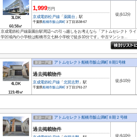
1,999
万円
徒歩12分
京成電鉄松戸線
「
薬園台
」駅
3LDK
千葉県
船橋市
飯山満町
３丁目1538-67
60.58㎡
京成電鉄松戸線薬園台駅周辺への引っ越しをお考えなら「アトムセレクト ラ
学区域内の小学校は船橋市立七林小学校で徒歩10分です。中古マンショ...
アトムセレクト船橋市飯山満町８期1号棟
新築一戸建
過去掲載物件
徒歩10分
京成電鉄松戸線
「
北習志野
」駅
4LDK
千葉県
船橋市
飯山満町
３丁目1761-27
119.49㎡
アトムセレクト船橋市飯山満町８期２号棟
新築一戸建
過去掲載物件
徒歩10分