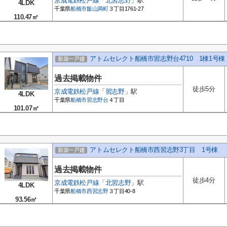
京成電鉄松戸線
「
北習志野
」駅
4LDK
千葉県
船橋市
飯山満町
３丁目1761-27
110.47㎡
アトムセレクト船橋市習志野台4710 1棟1号棟
新築一戸建
過去掲載物件
徒歩5分
京成電鉄松戸線
「
習志野
」駅
4LDK
千葉県
船橋市
習志野台
４丁目
101.07㎡
アトムセレクト船橋市西習志野3丁目 1号棟
新築一戸建
過去掲載物件
徒歩4分
京成電鉄松戸線
「
北習志野
」駅
4LDK
千葉県
船橋市
西習志野
３丁目40-8
93.56㎡