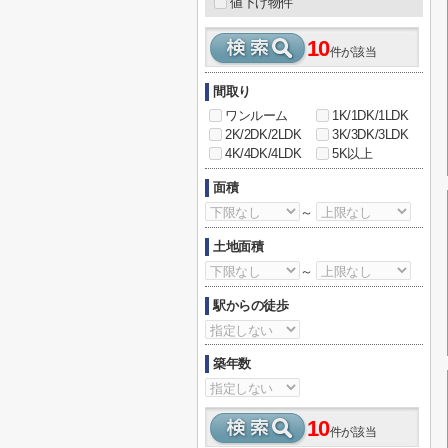
値下げ物件
10
件が該当
間取り
ワンルーム
1K/1DK/1LDK
2K/2DK/2LDK
3K/3DK/3LDK
4K/4DK/4LDK
5K以上
面積
～
土地面積
～
駅からの徒歩
築年数
10
件が該当