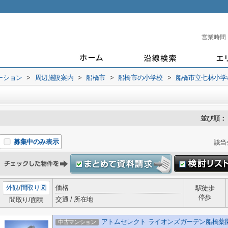
営業時間
ーション
>
周辺施設案内
>
船橋市
>
船橋市の小学校
>
船橋市立七林小学
並び順：
募集中のみ表示
該当
外観
/
間取り図
価格
駅徒歩
停歩
交通 / 所在地
間取り/面積
アトムセレクト ライオンズガーデン船橋薬
中古マンション