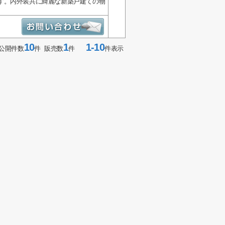
す。内外装共に綺麗な新築戸建ての物
10
1
1-10
公開件数
件 販売数
件
件表示