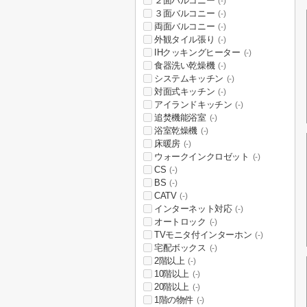
２面バルコニー
(-)
３面バルコニー
(-)
両面バルコニー
(-)
外観タイル張り
(-)
IHクッキングヒーター
(-)
食器洗い乾燥機
(-)
システムキッチン
(-)
対面式キッチン
(-)
アイランドキッチン
(-)
追焚機能浴室
(-)
浴室乾燥機
(-)
床暖房
(-)
ウォークインクロゼット
(-)
CS
(-)
BS
(-)
CATV
(-)
インターネット対応
(-)
オートロック
(-)
TVモニタ付インターホン
(-)
宅配ボックス
(-)
2階以上
(-)
10階以上
(-)
20階以上
(-)
1階の物件
(-)