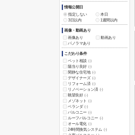
情報公開日
指定しない
本日
3日以内
1週間以内
画像・動画あり
画像あり
動画あり
パノラマあり
こだわり条件
ペット相談
(-)
陽当り良好
(-)
閑静な住宅地
(-)
デザイナーズ
(-)
リフォーム済
(-)
リノベーション済
(-)
眺望良好
(-)
メゾネット
(-)
ベランダ
(-)
バルコニー
(-)
ルーフバルコニー
(-)
オール電化
(-)
24時間換気システム
(-)