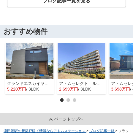
ブログ記事一覧を見る
おすすめ物件
グランドエスカイヤー二宮１丁目 ３号地
アトムセレクト ルネ幕張 1階
5,220万円
/ 3LDK
2,699万円
/ 3LDK
3,698万円
/
ページトップへ
津田沼駅の新築戸建て情報ならアトムステーション
>
ブログ記事一覧
>
フラッ