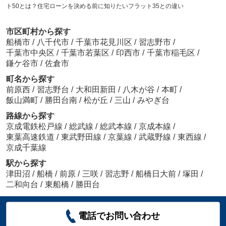
ト50とは？住宅ローンを決める前に知りたいフラット35との違い
市区町村から探す
船橋市
/
八千代市
/
千葉市花見川区
/
習志野市
/
千葉市中央区
/
千葉市若葉区
/
印西市
/
千葉市稲毛区
/
鎌ケ谷市
/
佐倉市
町名から探す
前原西
/
習志野台
/
大和田新田
/
八木が谷
/
本町
/
飯山満町
/
勝田台南
/
松が丘
/
三山
/
みやぎ台
路線から探す
京成電鉄松戸線
/
総武線
/
総武本線
/
京成本線
/
東葉高速鉄道
/
東武野田線
/
京葉線
/
武蔵野線
/
東西線
/
京成千葉線
駅から探す
津田沼
/
船橋
/
前原
/
三咲
/
習志野
/
船橋日大前
/
塚田
/
二和向台
/
東船橋
/
勝田台
電話でお問い合わせ