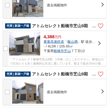
過去掲載物件
アトムセレクト船橋市芝山9期 1号棟
売買 | 新築一戸建
4,388
万
円
東葉高速鉄道
「
飯山満
」駅 徒歩15分
- / 4LDK / 105.65㎡
千葉県
船橋市
芝山
７丁目12
「アトムセレクト船橋市芝山9期 1号棟」のここがイチオシ。角地なの
で日当たりも良く健康的な生活に適しています。駅まで徒歩15分の場所
にある物件です。綺麗で清潔感のある室内が新...
アトムセレクト船橋市芝山9期 2号棟
売買 | 新築一戸建
過去掲載物件