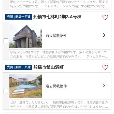
夢のマイホームは思い切って新築の戸建てはいかがでしょうか。駅まで
徒歩12分の物件です。 アトムステーションの紹介する物件で気になる
ものがありましたら、まずは047-470-8880から...
船橋市七林町2期2-A号棟
売買 | 新築一戸建
過去掲載物件
駅徒歩6分の物件です。地盤調査済みの物件です。多くの方から高いニー
ズのある、内装もピカピカの新築戸建ての物件です。 アトムステーシ
ョンへのお問い合わせは047-470-8880からお待...
船橋市飯山満町
売買 | 新築一戸建
過去掲載物件
ぜひ一度見ていただきたい、「船橋市飯山満町」です。地盤調査済みの
物件です。内外装共に綺麗な新築戸建ての物件はいかがでしょうか。駅
まで徒歩15分でアクセス可能です。東葉高速鉄...