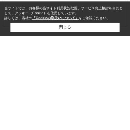
当サイトでは、お客様の当サイト利用状況把握、サービス向上検討を目的と
して、クッキー（Cookie）を使用しています。
詳しくは、当社の
「Cookieの取扱いについて」
をご確認ください。
閉じる
ページトップへ
市区町村から探す
船橋市
/
八千代市
/
千葉市花見川区
/
習志野市
/
千葉市中央区
/
千葉市若葉区
/
印西市
/
千葉市稲毛区
/
鎌ケ谷市
/
佐倉市