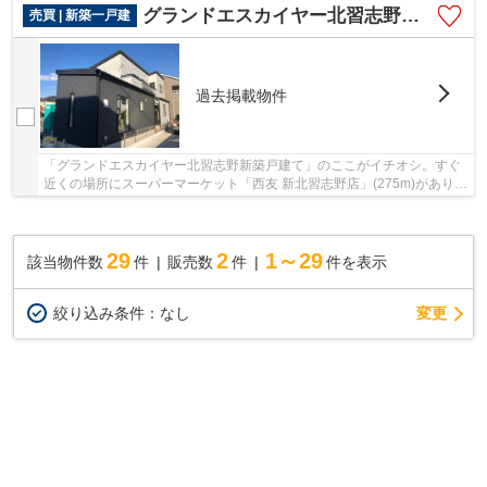
グランドエスカイヤー北習志野新築戸建て
売買 | 新築一戸建
過去掲載物件
「グランドエスカイヤー北習志野新築戸建て」のここがイチオシ。すぐ
近くの場所にスーパーマーケット「西友 新北習志野店」(275m)がありま
す。駅から物件まで徒歩2分です。ニーズのあ...
29
2
1～29
該当物件数
件
販売数
件
件を表示
変更
絞り込み条件：
なし