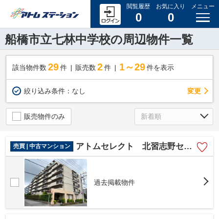
閲覧履歴
お気に入り
メニュー
0
0
船橋市立七林中学校の周辺物件一覧
29
2
1～29
該当物件数
件
販売数
件
件を表示
変更
絞り込み条件：
なし
販売物件のみ
アトムセレクト 北習志野セントラルハイツ3階
売買 | 中古マンション
過去掲載物件