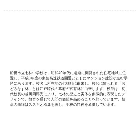
船橋市立七林中学校は、昭和40年代に急速に開発された住宅地域に位
置し、平成8年度の東葉高速鉄道開通とともにマンション建設が進む学
区にあります。校名は所在地の七林町に由来し、校歌に歌われる「お
どろなす林」とは江戸時代の幕府の官有林に由来します。校章は、初
代校長の越川四郎氏により、七林の歴史と実体を象徴的に表現したデ
ザインで、教育を通じて人間の価値を高めることを願っています。校
章の曲線はススキと松葉を表し、学校の精神を象徴しています。