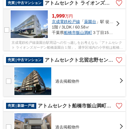
アトムセレクト ライオンズガーデン船橋薬園台１階
売買 | 中古マンション
1,999
万
円
京成電鉄松戸線
「
薬園台
」駅 徒歩12分
1階 / 3LDK / 60.58㎡
千葉県
船橋市
飯山満町
３丁目1538-67
京成電鉄松戸線薬園台駅周辺への引っ越しをお考えなら「アトムセレク
ト ライオンズガーデン船橋薬園台１階」。通学区域内の小学校は船橋市
立七林小学校で徒歩10分です。中古マンショ...
アトムセレクト北習志野セントラルガーデン405号室
売買 | 中古マンション
過去掲載物件
アトムセレクト船橋市飯山満町８期1号棟
売買 | 新築一戸建
過去掲載物件