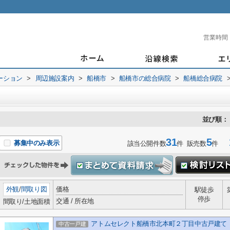
営業時間
ーション
>
周辺施設案内
>
船橋市
>
船橋市の総合病院
>
船橋総合病院
並び順：
31
5
1
募集中のみ表示
該当公開件数
件 販売数
件
外観
/
間取り図
価格
駅徒歩
停歩
交通 / 所在地
間取り/土地面積
アトムセレクト船橋市北本町２丁目中古戸建て
中古一戸建