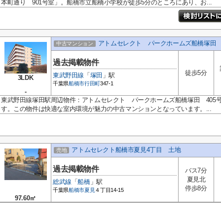
本町通り 901号室」。船橋市立船橋小学校が徒歩5分のところにあり、お...
アトムセレクト パークホームズ船橋塚田 
中古マンション
過去掲載物件
徒歩5分
東武野田線
「
塚田
」駅
3LDK
千葉県
船橋市
行田町
347-1
-
東武野田線塚田駅周辺物件：アトムセレクト パークホームズ船橋塚田 405
す。この物件は快適な室内環境が魅力の中古マンションとなっています。...
アトムセレクト船橋市夏見4丁目 土地
売地
過去掲載物件
バス7分
夏見北
総武線
「
船橋
」駅
停歩8分
千葉県
船橋市
夏見
４丁目14-15
97.60㎡