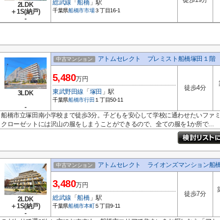
総武線
「
船橋
」駅
2LDK
千葉県
船橋市
市場
３丁目16-1
＋1S(納戸)
-
アトムセレクト プレミスト船橋塚田１階
中古マンション
5,480
万円
徒歩4分
東武野田線
「
塚田
」駅
3LDK
千葉県
船橋市
行田
１丁目50-11
-
船橋市立塚田南小学校まで徒歩3分。子どもを安心して学校に通わせたいファ
クローゼットには沢山の服をしまうことができるので、全ての服を1か所で...
アトムセレクト ライオンズマンション船橋
中古マンション
3,480
万円
徒歩7分
総武線
「
船橋
」駅
2LDK
＋1S(納戸)
千葉県
船橋市
本町
５丁目9-11
-