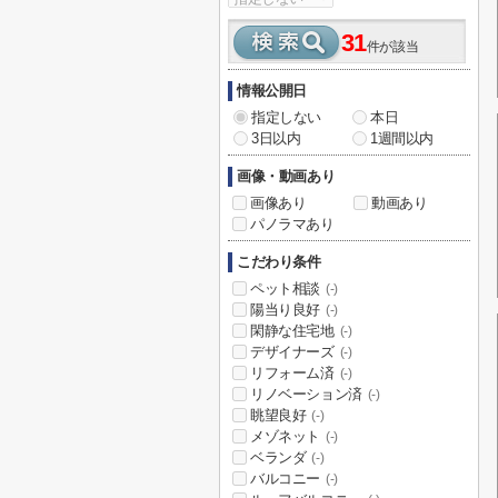
31
件が該当
情報公開日
指定しない
本日
3日以内
1週間以内
画像・動画あり
画像あり
動画あり
パノラマあり
こだわり条件
ペット相談
(-)
陽当り良好
(-)
閑静な住宅地
(-)
デザイナーズ
(-)
リフォーム済
(-)
リノベーション済
(-)
眺望良好
(-)
メゾネット
(-)
ベランダ
(-)
バルコニー
(-)