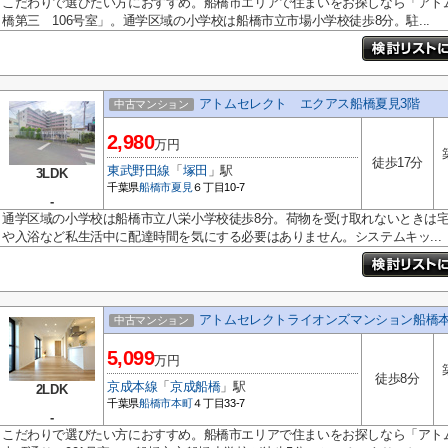
こだわりで選びたい方におすすめ。船橋市エリアで住まいをお探しなら「アト
橋第三 106号室」。通学区域の小学校は船橋市立市場小学校徒歩8分。駐...
アトムセレクト エクアス船橋夏見3階
中古マンション
2,980
万円
徒歩17分
東武野田線
「
塚田
」駅
3LDK
千葉県
船橋市
夏見
６丁目10-7
-
通学区域の小学校は船橋市立八栄小学校徒歩8分。荷物を受け取れないときは
や入浴など私生活中に配達時間を気にする必要はありません。システムキッ...
アトムセレクトライオンズマンション船橋本
中古マンション
5,099
万円
徒歩8分
京成本線
「
京成船橋
」駅
2LDK
千葉県
船橋市
本町
４丁目33-7
-
こだわりで選びたい方におすすめ。船橋市エリアで住まいをお探しなら「アト