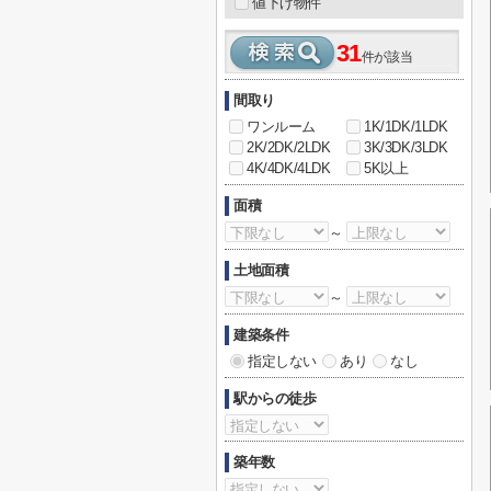
値下げ物件
31
件が該当
間取り
ワンルーム
1K/1DK/1LDK
2K/2DK/2LDK
3K/3DK/3LDK
4K/4DK/4LDK
5K以上
面積
～
土地面積
～
建築条件
指定しない
あり
なし
駅からの徒歩
築年数