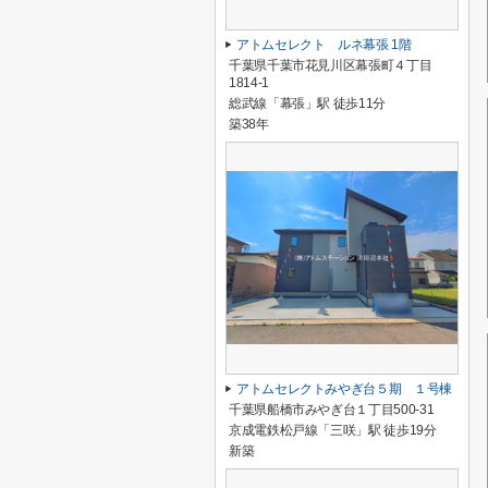
アトムセレクト ルネ幕張 1階
千葉県千葉市花見川区幕張町４丁目
1814-1
総武線「幕張」駅 徒歩11分
築38年
アトムセレクトみやぎ台５期 １号棟
千葉県船橋市みやぎ台１丁目500-31
京成電鉄松戸線「三咲」駅 徒歩19分
新築