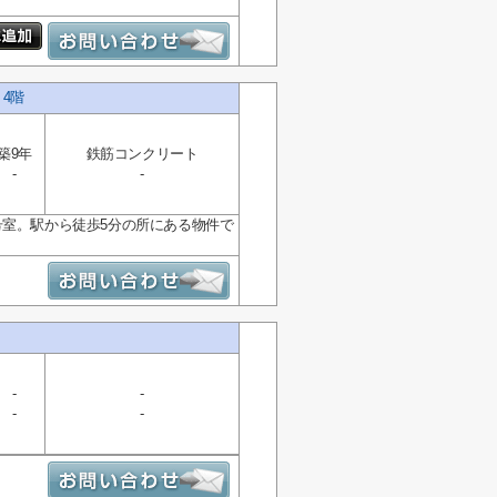
4階
築9年
鉄筋コンクリート
-
-
号室。駅から徒歩5分の所にある物件で
-
-
-
-