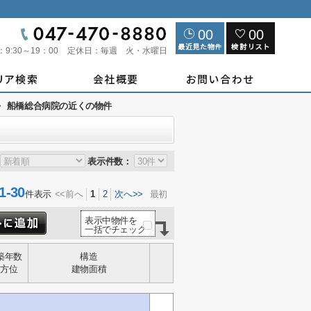
00
00
：
9:30～19：00
定休日：
毎週 火・水曜日
>
船橋総合病院の近くの物件
表示件数：
-30
件表示
<<前へ
1
2
次へ>>
最初
表示中物件を
一括でチェック
築年数
構造
方位
建物面積