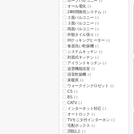
ルーフバルコニー
(-)
オール電化
(-)
24時間換気システム
(-)
２面バルコニー
(-)
３面バルコニー
(-)
両面バルコニー
(-)
外観タイル張り
(-)
IHクッキングヒーター
(-)
食器洗い乾燥機
(-)
システムキッチン
(-)
対面式キッチン
(-)
アイランドキッチン
(-)
追焚機能浴室
(-)
浴室乾燥機
(-)
床暖房
(-)
ウォークインクロゼット
(-)
CS
(-)
BS
(-)
CATV
(-)
インターネット対応
(-)
オートロック
(-)
TVモニタ付インターホン
(-)
宅配ボックス
(-)
2階以上
(-)