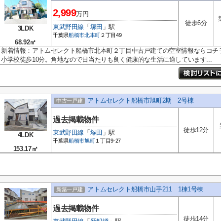
2,999
万円
徒歩6分
東武野田線
「
塚田
」駅
3LDK
千葉県
船橋市
北本町
２丁目49
68.92㎡
新着情報：アトムセレクト船橋市北本町２丁目中古戸建ての空室情報ならコチ
小学校徒歩10分。角地なので日当たりも良く健康的な生活に適しています...
アトムセレクト船橋市旭町2期 2号棟
中古一戸建
過去掲載物件
徒歩12分
東武野田線
「
塚田
」駅
4LDK
千葉県
船橋市
旭町
１丁目9-27
153.17㎡
アトムセレクト船橋市山手211 1棟1号棟
新築一戸建
過去掲載物件
徒歩14分