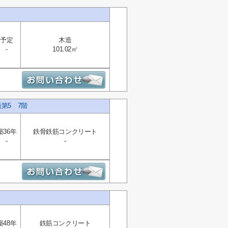
予定
木造
-
101.02㎡
第5 7階
築36年
鉄骨鉄筋コンクリート
-
-
築48年
鉄筋コンクリート