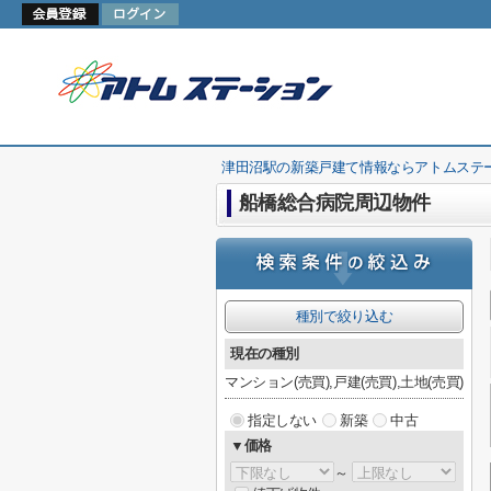
津田沼駅の新築戸建て情報ならアトムステ
船橋総合病院周辺物件
種別で絞り込む
現在の種別
マンション(売買),戸建(売買),土地(売買)
指定しない
新築
中古
▼価格
～