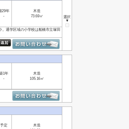
築29年
木造
-
73.69㎡
選択
▼
ラ。通学区域の小学校は船橋市立塚田
築1年
木造
-
105.16㎡
予定
木造