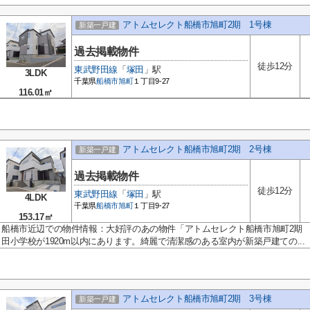
アトムセレクト船橋市旭町2期 1号棟
新築一戸建
過去掲載物件
徒歩12分
東武野田線
「
塚田
」駅
3LDK
千葉県
船橋市
旭町
１丁目9-27
116.01㎡
アトムセレクト船橋市旭町2期 2号棟
新築一戸建
過去掲載物件
徒歩12分
東武野田線
「
塚田
」駅
4LDK
千葉県
船橋市
旭町
１丁目9-27
153.17㎡
船橋市近辺での物件情報：大好評のあの物件「アトムセレクト船橋市旭町2期 
田小学校が1920m以内にあります。綺麗で清潔感のある室内が新築戸建ての...
アトムセレクト船橋市旭町2期 3号棟
新築一戸建