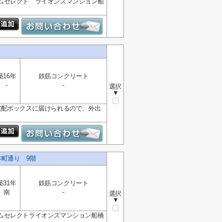
ムセレクト ライオンズマンション船
築16年
鉄筋コンクリート
-
-
選択
▼
宅配ボックスに届けられるので、外出
町通り 9階
築31年
鉄筋コンクリート
南
-
選択
▼
ムセレクトライオンズマンション船橋