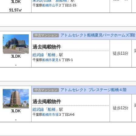
東武野田線
「
新船橋
」駅
3LDK
千葉県
船橋市
山手
２丁目11-15
91.97㎡
アトムセレクト船橋夏見パークホームズ3階
中古マンション
過去掲載物件
徒歩11分
総武線
「
船橋
」駅
3LDK
千葉県
船橋市
夏見
１丁目5-1
-
アトムセレクト プレステージ船橋４階
中古マンション
過去掲載物件
徒歩12分
総武線
「
船橋
」駅
3LDK
千葉県
船橋市
市場
３丁目14-6
-