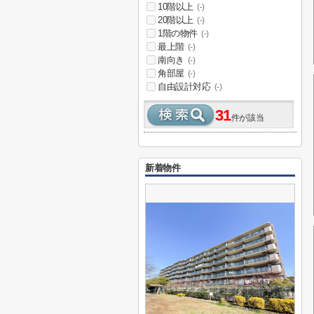
10階以上
(-)
20階以上
(-)
1階の物件
(-)
最上階
(-)
南向き
(-)
角部屋
(-)
自由設計対応
(-)
31
件が該当
新着物件