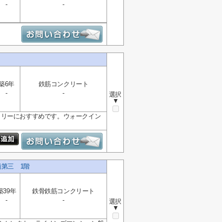
-
-
築6年
鉄筋コンクリート
-
-
選択
▼
ミリーにおすすめです。ウォークイン
第三 1階
築39年
鉄骨鉄筋コンクリート
-
-
選択
▼