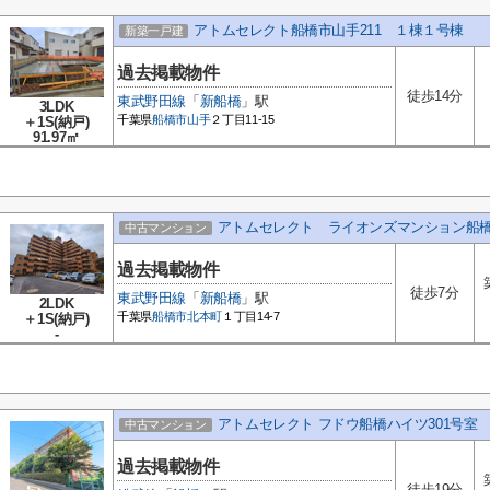
アトムセレクト船橋市山手211 １棟１号棟
新築一戸建
過去掲載物件
徒歩14分
東武野田線
「
新船橋
」駅
3LDK
千葉県
船橋市
山手
２丁目11-15
＋1S(納戸)
91.97㎡
アトムセレクト ライオンズマンション船橋
中古マンション
過去掲載物件
徒歩7分
東武野田線
「
新船橋
」駅
2LDK
千葉県
船橋市
北本町
１丁目14-7
＋1S(納戸)
-
アトムセレクト フドウ船橋ハイツ301号室
中古マンション
過去掲載物件
徒歩19分