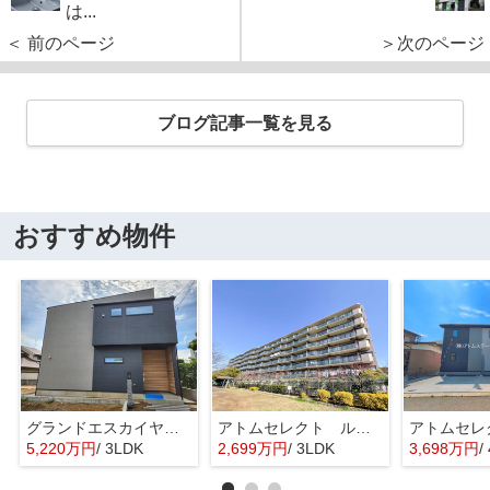
は...
＜ 前のページ
＞次のページ
ブログ記事一覧を見る
おすすめ物件
グランドエスカイヤー二宮１丁目 ３号地
アトムセレクト ルネ幕張 1階
5,220万円
/ 3LDK
2,699万円
/ 3LDK
3,698万円
/