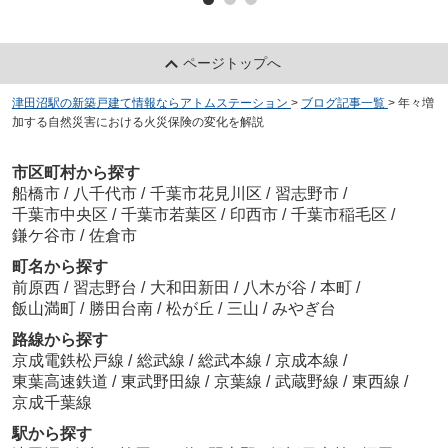
ページトップへ
津田沼駅の新築戸建て情報ならアトムステーション
>
ブログ記事一覧
>
年々増
加する自然災害における火災保険の変化を解説
市区町村から探す
船橋市
/
八千代市
/
千葉市花見川区
/
習志野市
/
千葉市中央区
/
千葉市若葉区
/
印西市
/
千葉市稲毛区
/
鎌ケ谷市
/
佐倉市
町名から探す
前原西
/
習志野台
/
大和田新田
/
八木が谷
/
本町
/
飯山満町
/
勝田台南
/
松が丘
/
三山
/
みやぎ台
路線から探す
京成電鉄松戸線
/
総武線
/
総武本線
/
京成本線
/
東葉高速鉄道
/
東武野田線
/
京葉線
/
武蔵野線
/
東西線
/
京成千葉線
駅から探す