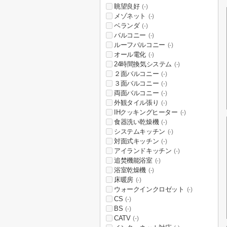
眺望良好
(-)
メゾネット
(-)
ベランダ
(-)
バルコニー
(-)
ルーフバルコニー
(-)
オール電化
(-)
24時間換気システム
(-)
２面バルコニー
(-)
３面バルコニー
(-)
両面バルコニー
(-)
外観タイル張り
(-)
IHクッキングヒーター
(-)
食器洗い乾燥機
(-)
システムキッチン
(-)
対面式キッチン
(-)
アイランドキッチン
(-)
追焚機能浴室
(-)
浴室乾燥機
(-)
床暖房
(-)
ウォークインクロゼット
(-)
CS
(-)
BS
(-)
CATV
(-)