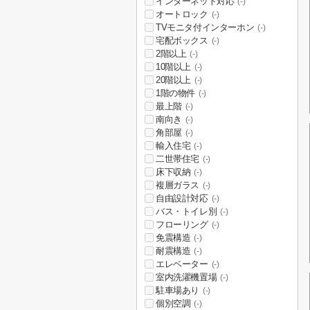
インターネット対応
(-)
オートロック
(-)
TVモニタ付インターホン
(-)
宅配ボックス
(-)
2階以上
(-)
10階以上
(-)
20階以上
(-)
1階の物件
(-)
最上階
(-)
南向き
(-)
角部屋
(-)
輸入住宅
(-)
二世帯住宅
(-)
床下収納
(-)
複層ガラス
(-)
自由設計対応
(-)
バス・トイレ別
(-)
フローリング
(-)
免震構造
(-)
耐震構造
(-)
エレベーター
(-)
室内洗濯機置場
(-)
駐車場あり
(-)
個別空調
(-)