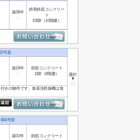
鉄骨鉄筋コンクリー
築38年
ト
-
10階/（10階建）
2号室
築18年
鉄筋コンクリート
-
1階/（8階建）
選択
▼
ン付きの物件です。食器洗乾燥機は食
404号室
築33年
鉄筋コンクリート