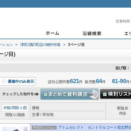
営業時間
ーション
>
津田沼駅周辺の物件特集
>
3ページ目
ージ目)
並び順：
621
64
61-90
募集中のみ表示
該当公開件数
件 販売数
件
件
外観
/
間取り図
価格
駅徒歩
停歩
交通 / 所在地
間取り/面積
アトムセレクト セントラルコート習志野台1
中古マンション