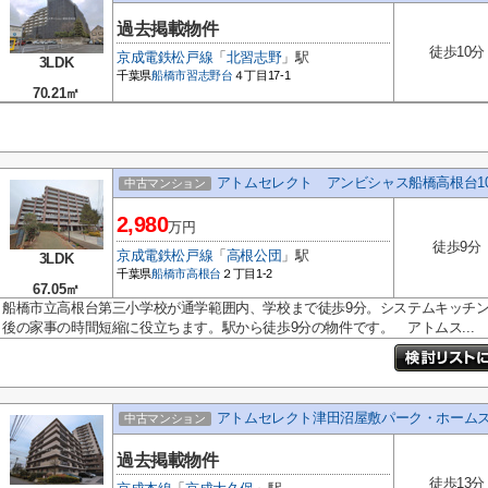
過去掲載物件
徒歩10分
京成電鉄松戸線
「
北習志野
」駅
3LDK
千葉県
船橋市
習志野台
４丁目17-1
70.21㎡
アトムセレクト アンビシャス船橋高根台10
中古マンション
2,980
万円
徒歩9分
京成電鉄松戸線
「
高根公団
」駅
3LDK
千葉県
船橋市
高根台
２丁目1-2
67.05㎡
船橋市立高根台第三小学校が通学範囲内、学校まで徒歩9分。システムキッチ
後の家事の時間短縮に役立ちます。駅から徒歩9分の物件です。 アトムス...
アトムセレクト津田沼屋敷パーク・ホームズ
中古マンション
過去掲載物件
徒歩13分