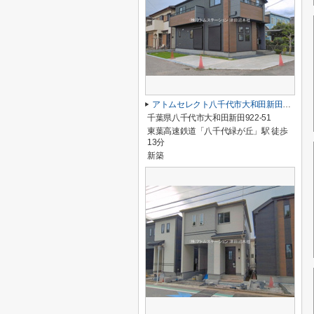
アトムセレクト八千代市大和田新田２期１号棟
千葉県八千代市大和田新田922-51
東葉高速鉄道「八千代緑が丘」駅 徒歩
13分
新築