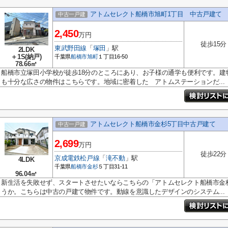
アトムセレクト船橋市旭町1丁目 中古戸建て
中古一戸建
2,450
万円
徒歩15分
東武野田線
「
塚田
」駅
2LDK
＋1S(納戸)
千葉県
船橋市
旭町
１丁目16-50
78.66㎡
船橋市立塚田小学校が徒歩18分のところにあり、お子様の通学も便利です。建物
も十分な広さの物件はこちらです。地域に密着した アトムステーションだ...
アトムセレクト船橋市金杉5丁目中古戸建て
中古一戸建
2,699
万円
徒歩22分
京成電鉄松戸線
「
滝不動
」駅
4LDK
千葉県
船橋市
金杉
５丁目31-11
96.04㎡
新生活を失敗せず、スタートさせたいならこちらの「アトムセレクト船橋市金
うか。こちらは中古の戸建て物件です。動線を意識したデザインのシステム...