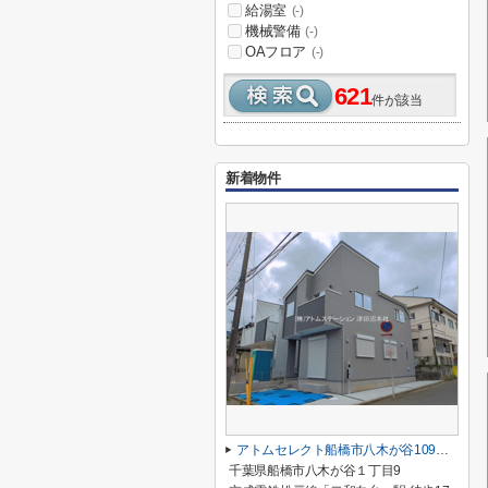
給湯室
(-)
機械警備
(-)
OAフロア
(-)
621
件が該当
新着物件
アトムセレクト船橋市八木が谷109 2棟 1号棟
千葉県船橋市八木が谷１丁目9