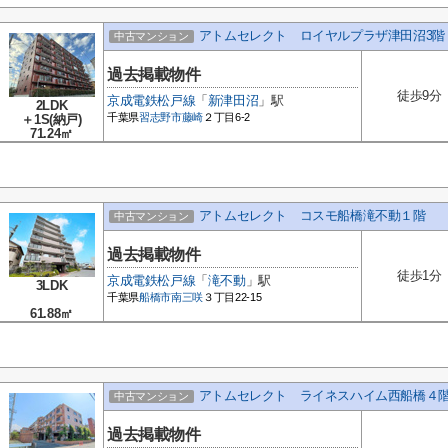
アトムセレクト ロイヤルプラザ津田沼3階
中古マンション
過去掲載物件
徒歩9分
京成電鉄松戸線
「
新津田沼
」駅
2LDK
千葉県
習志野市
藤崎
２丁目6-2
＋1S(納戸)
71.24㎡
アトムセレクト コスモ船橋滝不動１階
中古マンション
過去掲載物件
徒歩1分
京成電鉄松戸線
「
滝不動
」駅
3LDK
千葉県
船橋市
南三咲
３丁目22-15
61.88㎡
アトムセレクト ライネスハイム西船橋４
中古マンション
過去掲載物件