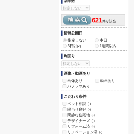
築年数
621
件が該当
情報公開日
指定しない
本日
3日以内
1週間以内
利回り
画像・動画あり
画像あり
動画あり
パノラマあり
こだわり条件
ペット相談
(-)
陽当り良好
(-)
閑静な住宅地
(-)
デザイナーズ
(-)
リフォーム済
(-)
リノベーション済
(-)