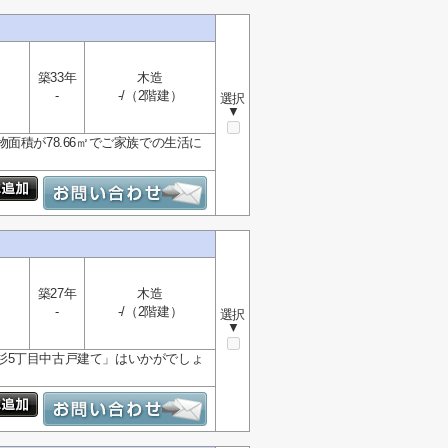
築33年
木造
-
-/（2階建）
選択
▼
面積が78.66㎡でご家族での生活に
築27年
木造
-
-/（2階建）
選択
▼
杉5丁目中古戸建て」はいかがでしょ