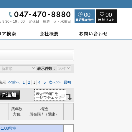
00
00
：
9:30～19：00
定休日：
毎週 火・水曜日
表示件数：
表示
<<前へ
1
2
3
4
5
次へ>>
最初
表示中物件を
一括でチェック
築年数
構造
方位
所在階 / （階建）
008号室