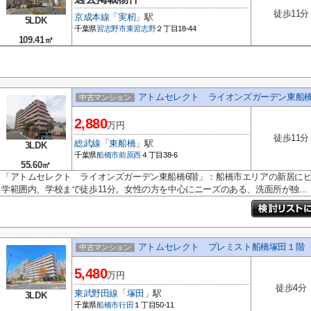
徒歩11分
京成本線
「
実籾
」駅
5LDK
千葉県
習志野市
東習志野
２丁目18-44
109.41㎡
アトムセレクト ライオンズガーデン東船橋
中古マンション
2,880
万円
徒歩11分
総武線
「
東船橋
」駅
3LDK
千葉県
船橋市
前原西
４丁目38-6
55.60㎡
「アトムセレクト ライオンズガーデン東船橋6階」：船橋市エリアの新居に
学範囲内、学校まで徒歩11分。女性の方を中心にニーズのある、洗面所が独...
アトムセレクト プレミスト船橋塚田１階
中古マンション
5,480
万円
徒歩4分
東武野田線
「
塚田
」駅
3LDK
千葉県
船橋市
行田
１丁目50-11