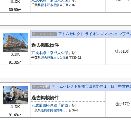
京成本線
「
京成大久保
」駅
3LDK
千葉県
習志野市
屋敷
４丁目2-16
60.50㎡
アトムセレクト ライオンズマンション京成大
中古マンション
過去掲載物件
徒歩10分
京成本線
「
京成大久保
」駅
3LDK
千葉県
習志野市
本大久保
５丁目9-13
91.32㎡
アトムセレクト船橋市田喜野井１丁目 中古戸
中古一戸建
過去掲載物件
徒歩17分
京成電鉄松戸線
「
前原
」駅
4LDK
千葉県
船橋市
田喜野井
１丁目32-6
91.49㎡