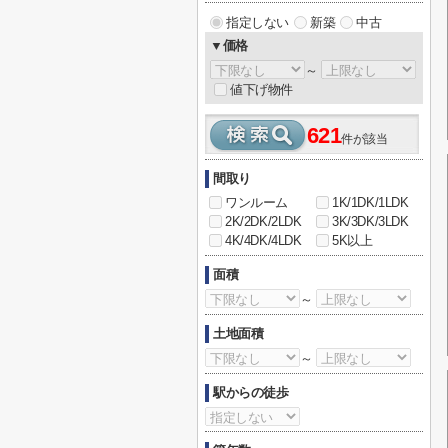
指定しない
新築
中古
▼価格
～
値下げ物件
621
件が該当
間取り
ワンルーム
1K/1DK/1LDK
2K/2DK/2LDK
3K/3DK/3LDK
4K/4DK/4LDK
5K以上
面積
～
土地面積
～
駅からの徒歩