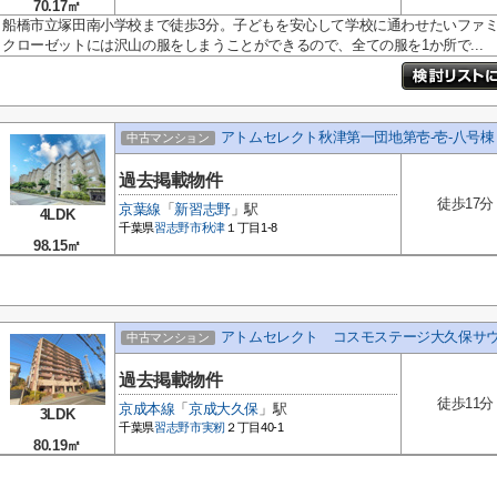
70.17㎡
船橋市立塚田南小学校まで徒歩3分。子どもを安心して学校に通わせたいファ
クローゼットには沢山の服をしまうことができるので、全ての服を1か所で...
アトムセレクト秋津第一団地第壱-壱-八号棟
中古マンション
過去掲載物件
徒歩17分
京葉線
「
新習志野
」駅
4LDK
千葉県
習志野市
秋津
１丁目1-8
98.15㎡
アトムセレクト コスモステージ大久保サ
中古マンション
過去掲載物件
徒歩11分
京成本線
「
京成大久保
」駅
3LDK
千葉県
習志野市
実籾
２丁目40-1
80.19㎡