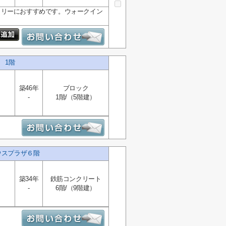
ミリーにおすすめです。ウォークイン
 1階
築46年
ブロック
-
1階/（5階建）
ウスプラザ６階
築34年
鉄筋コンクリート
-
6階/（9階建）