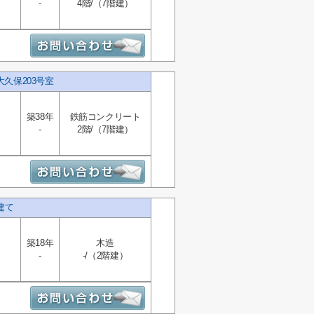
-
4階/（7階建）
久保203号室
築38年
鉄筋コンクリート
-
2階/（7階建）
建て
築18年
木造
-
-/（2階建）