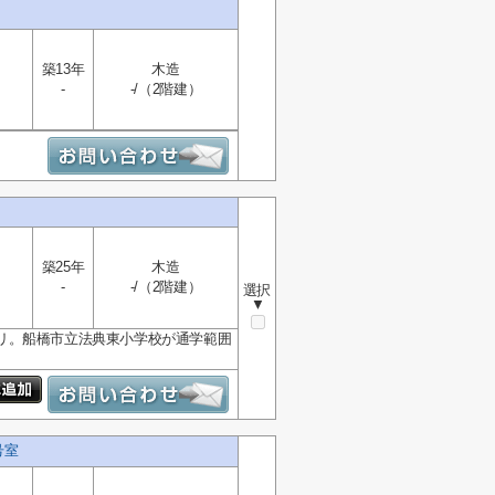
築13年
木造
-
-/（2階建）
て
築25年
木造
-
-/（2階建）
選択
▼
リ。船橋市立法典東小学校が通学範囲
号室