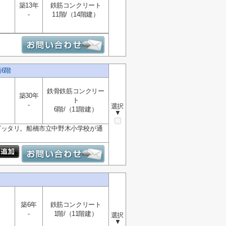
築13年
鉄筋コンクリート
-
11階/（14階建）
6階
鉄骨鉄筋コンクリー
築30年
ト
-
選択
6階/（11階建）
▼
ピッタリ。船橋市立中野木小学校が通
築6年
鉄筋コンクリート
-
1階/（11階建）
選択
▼